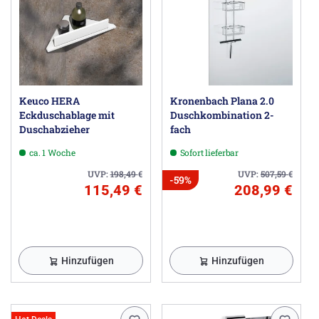
Keuco HERA
Kronenbach Plana 2.0
Eckduschablage mit
Duschkombination 2-
Duschabzieher
fach
ca. 1 Woche
Sofort lieferbar
UVP:
198,49
€
UVP:
507,59
€
-59%
115,49 €
208,99 €
Hinzufügen
Hinzufügen