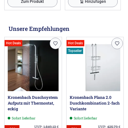
Zum Produkt
Hinzufügen
Unsere Empfehlungen
Hot Deals
Hot Deals
Topseller
Kronenbach Duschsystem
Kronenbach Plana 2.0
Aufputz mit Thermostat,
Duschkombination 2-fach
eckig
Variante
Sofort lieferbar
Sofort lieferbar
UVP:
1.849,13
€
UVP:
425,79
€