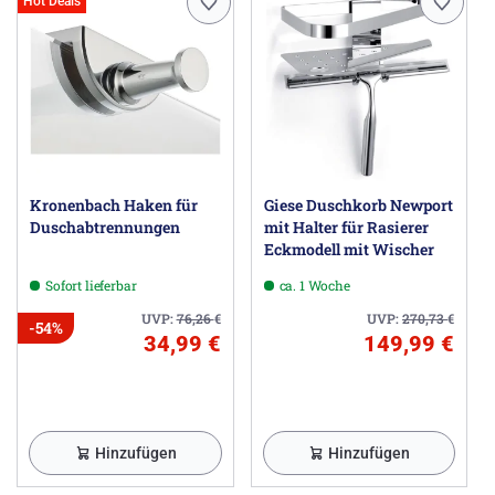
Hot Deals
Kronenbach Haken für
Giese Duschkorb Newport
Duschabtrennungen
mit Halter für Rasierer
Eckmodell mit Wischer
Sofort lieferbar
ca. 1 Woche
UVP:
76,26
€
UVP:
270,73
€
-54%
34,99 €
149,99 €
Hinzufügen
Hinzufügen