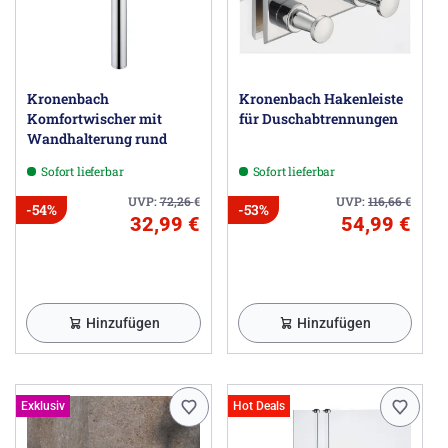
Kronenbach
Kronenbach Hakenleiste
Komfortwischer mit
für Duschabtrennungen
Wandhalterung rund
Sofort lieferbar
Sofort lieferbar
UVP:
72,26
€
UVP:
116,66
€
-54%
-53%
32,99 €
54,99 €
Hinzufügen
Hinzufügen
Exklusiv
Hot Deals