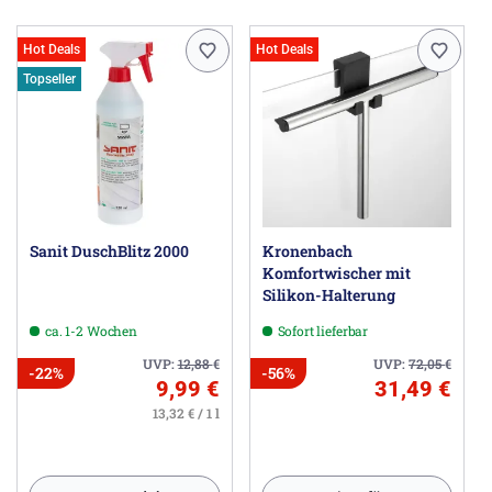
Hot Deals
Hot Deals
Topseller
Sanit DuschBlitz 2000
Kronenbach
Komfortwischer mit
Silikon-Halterung
ca. 1-2 Wochen
Sofort lieferbar
UVP:
12,88
€
UVP:
72,05
€
-22%
-56%
9,99 €
31,49 €
13,32 € / 1 l