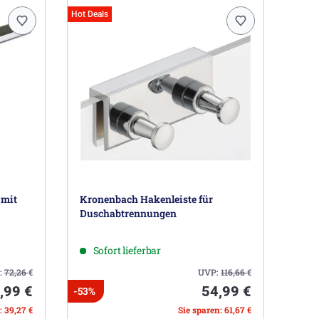
Hot Deals
 mit
Kronenbach Hakenleiste für
Duschabtrennungen
Sofort lieferbar
:
72,26
€
UVP:
116,66
€
,99 €
54,99 €
-53%
: 39,27 €
Sie sparen: 61,67 €