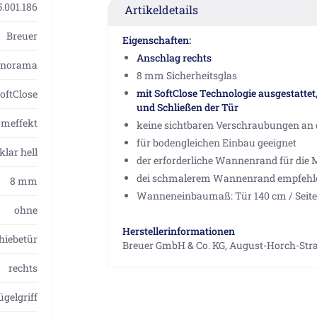
.001.186
Artikeldetails
Breuer
Eigenschaften:
Anschlag rechts
anorama
8 mm Sicherheitsglas
mit SoftClose Technologie ausgestattet
oftClose
und Schließen der Tür
omeffekt
keine sichtbaren Verschraubungen an
für bodengleichen Einbau geeignet
klar hell
der erforderliche Wannenrand für die 
dei schmalerem Wannenrand empfehlen 
8 mm
Wanneneinbaumaß: Tür 140 cm / Seite
ohne
Herstellerinformationen
hiebetür
Breuer GmbH & Co. KG, August-Horch-Str
rechts
ügelgriff