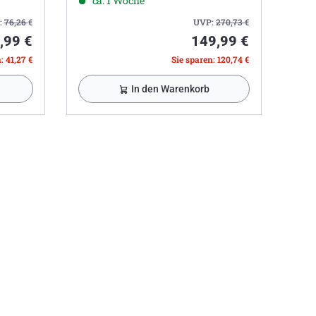
ca. 1 Woche
:
76,26
€
UVP:
270,73
€
,99 €
149,99 €
: 41,27 €
Sie sparen: 120,74 €
In den Warenkorb