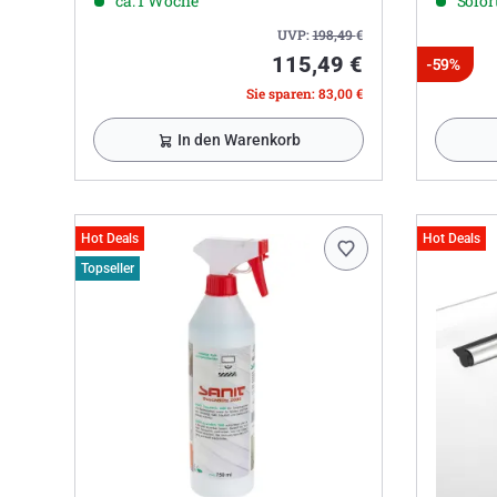
ca. 1 Woche
Sofort
UVP:
198,49
€
115,49 €
-59%
Sie sparen: 83,00 €
In den Warenkorb
Hot Deals
Hot Deals
Topseller