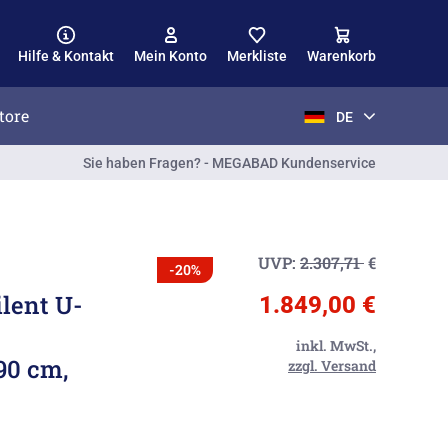
Hilfe & Kontakt
Mein Konto
Merkliste
Warenkorb
tore
DE
Sie haben Fragen? - MEGABAD Kundenservice
UVP:
2.307,71
€
-20%
lent U-
1.849,00 €
inkl. MwSt.,
90 cm,
zzgl. Versand