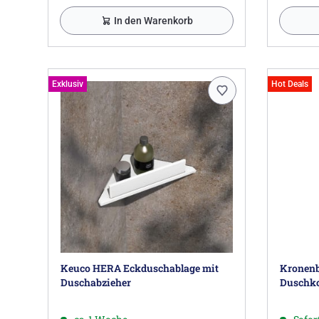
In den Warenkorb
Exklusiv
Hot Deals
Keuco HERA Eckduschablage mit
Kronenb
Duschabzieher
Duschko