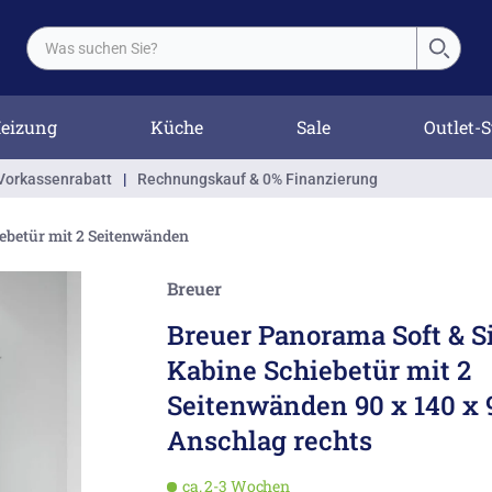
eizung
Küche
Sale
Outlet-S
Vorkassenrabatt
|
Rechnungskauf & 0% Finanzierung
ebetür mit 2 Seitenwänden
Breuer
Breuer Panorama Soft & Si
Kabine Schiebetür mit 2
Seitenwänden 90 x 140 x 
Anschlag rechts
ca. 2-3 Wochen