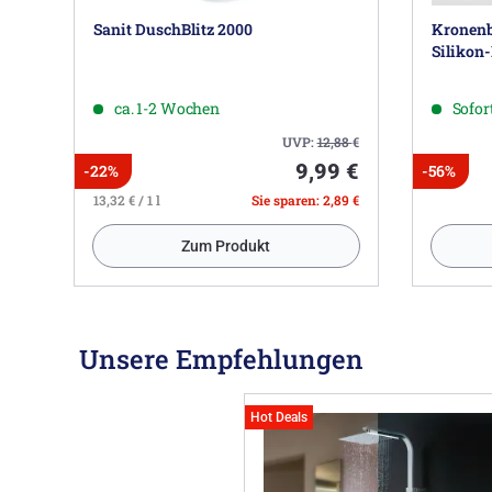
Sanit DuschBlitz 2000
Kronenb
Silikon
ca. 1-2 Wochen
Sofort
UVP:
12,88
€
9,99 €
-22%
-56%
13,32 € / 1 l
Sie sparen: 2,89 €
Zum Produkt
Unsere Empfehlungen
Hot Deals