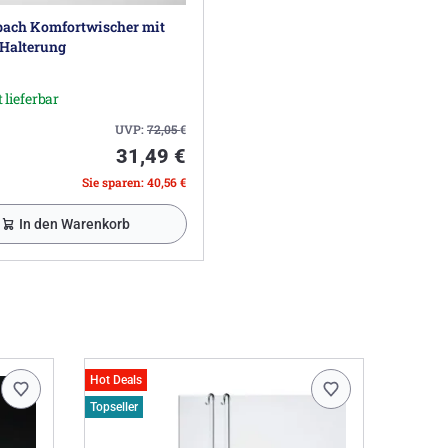
ach Komfortwischer mit
-Halterung
 lieferbar
UVP:
72,05
€
31,49 €
Sie sparen: 40,56 €
In den Warenkorb
Hot Deals
Topseller