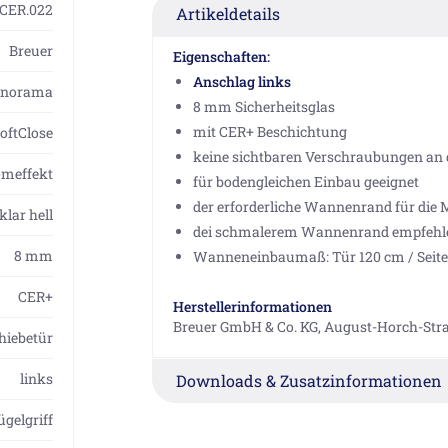
1CER.022
Artikeldetails
Breuer
Eigenschaften:
Anschlag links
anorama
8 mm Sicherheitsglas
mit CER+ Beschichtung
oftClose
keine sichtbaren Verschraubungen an
omeffekt
für bodengleichen Einbau geeignet
der erforderliche Wannenrand für die 
klar hell
dei schmalerem Wannenrand empfehlen 
8 mm
Wanneneinbaumaß: Tür 120 cm / Seite
CER+
Herstellerinformationen
Breuer GmbH & Co. KG, August-Horch-Str
hiebetür
links
Downloads & Zusatzinformationen
ügelgriff