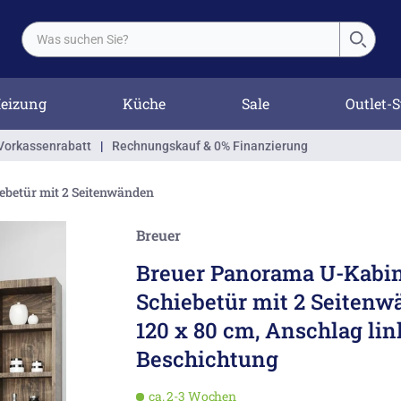
eizung
Küche
Sale
Outlet-S
Vorkassenrabatt
|
Rechnungskauf & 0% Finanzierung
ebetür mit 2 Seitenwänden
Breuer
Breuer Panorama U-Kabi
Schiebetür mit 2 Seitenw
120 x 80 cm, Anschlag li
Beschichtung
ca. 2-3 Wochen