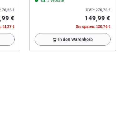
ca. 1 Woche
:
76,26
€
UVP:
270,73
€
,99 €
149,99 €
: 41,27 €
Sie sparen: 120,74 €
In den Warenkorb