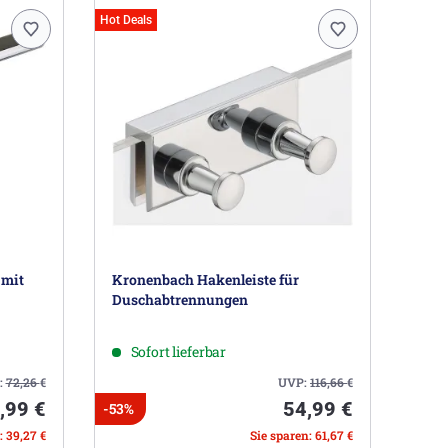
Hot Deals
 mit
Kronenbach Hakenleiste für
Duschabtrennungen
Sofort lieferbar
:
72,26
€
UVP:
116,66
€
,99 €
54,99 €
-53%
: 39,27 €
Sie sparen: 61,67 €