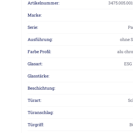
Artikelnummer:
3475.005.00
Marke:
Serie:
P
Ausführung:
ohne S
Farbe Profil:
alu chr
Glasart:
ESG 
Glasstärke:
Beschichtung:
Türart:
Sc
Türanschlag:
Türgriff:
B