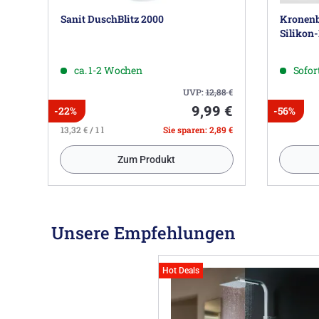
Sanit DuschBlitz 2000
Kronenb
Silikon
ca. 1-2 Wochen
Sofort
UVP:
12,88
€
9,99 €
-22%
-56%
13,32 € / 1 l
Sie sparen: 2,89 €
Zum Produkt
Unsere Empfehlungen
Hot Deals