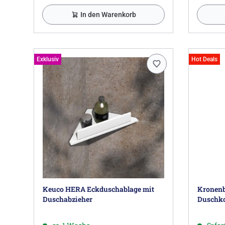
In den Warenkorb
Exklusiv
Hot Deals
Keuco HERA Eckduschablage mit
Kronenb
Duschabzieher
Duschko