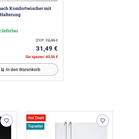
ach Komfortwischer mit
-Halterung
 lieferbar
UVP:
72,05
€
31,49 €
Sie sparen: 40,56 €
In den Warenkorb
Hot Deals
Topseller