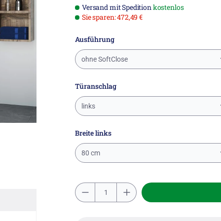
Versand mit Spedition
kostenlos
Sie sparen: 472,49 €
Ausführung
ohne SoftClose
Türanschlag
links
Breite links
80 cm