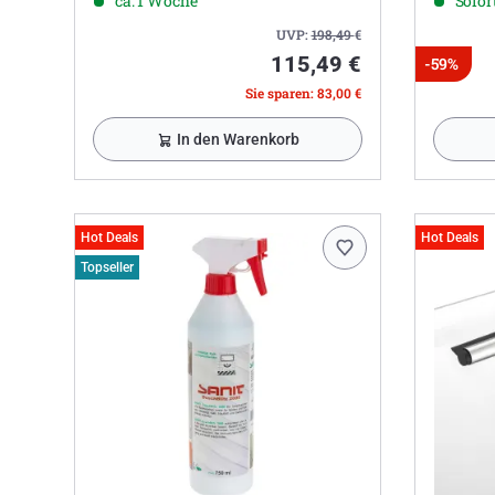
ca. 1 Woche
Sofort
UVP:
198,49
€
115,49 €
-59%
Sie sparen: 83,00 €
In den Warenkorb
Hot Deals
Hot Deals
Topseller