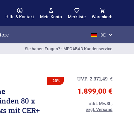
Hilfe & Kontakt
Mein Konto
Merkliste
Warenkorb
tore
DE
Sie haben Fragen? - MEGABAD Kundenservice
UVP:
2.371,49
€
-20%
ne
1.899,00 €
änden 80 x
inkl. MwSt.,
nks mit CER+
zzgl. Versand