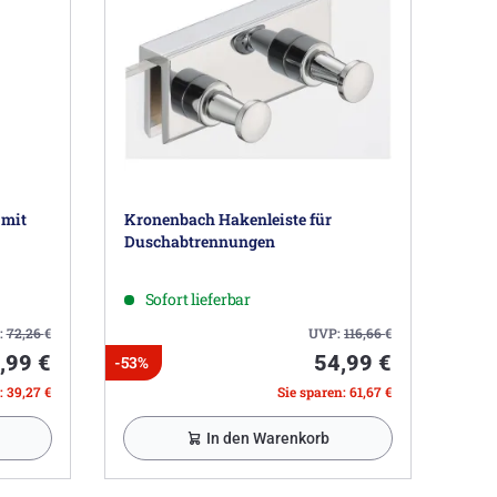
 mit
Kronenbach Hakenleiste für
Duschabtrennungen
Sofort lieferbar
:
72,26
€
UVP:
116,66
€
,99 €
54,99 €
-53%
: 39,27 €
Sie sparen: 61,67 €
In den Warenkorb