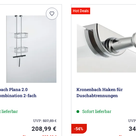
Hot Deals
ach Plana 2.0
Kronenbach Haken für
mbination 2-fach
Duschabtrennungen
 lieferbar
Sofort lieferbar
UVP:
507,59
€
UVP
208,99 €
34
-54%