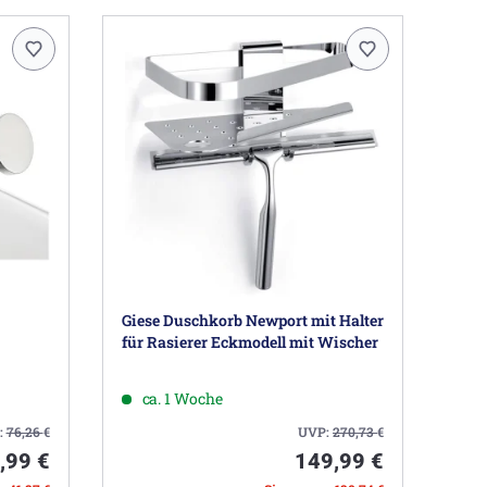
Giese Duschkorb Newport mit Halter
für Rasierer Eckmodell mit Wischer
ca. 1 Woche
:
76,26
€
UVP:
270,73
€
,99 €
149,99 €