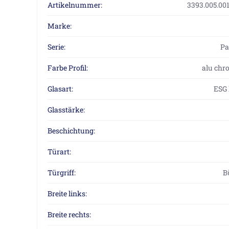
Artikelnummer:
3393.005.00
Marke:
Serie:
P
Farbe Profil:
alu chr
Glasart:
ESG 
Glasstärke:
Beschichtung:
Türart:
Türgriff:
B
Breite links:
Breite rechts: