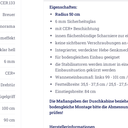
1CER.133
Eigenschaften:
Radius 50 cm
Breuer
6 mm Sicherheitsglas
anorama
mit CER+ Beschichtung
innen flächenbündige Scharniere zur 
omeffekt
keine sichtbaren Verschraubungen an
klar hell
Integrierter, verdeckter Hebe-Senkm
für bodengleichen Einbau geeignet
6 mm
die Stabilisatoren werden immer in ein
Einbausituation gekürzt werden
CER+
Wanneneinbaumaß: links 99 - 101 cm / 
Festteilbreite: 35,5 - 37,5 cm / 25,5 - 27,
Drehtür
Einstiegsbreite: 84 cm
ügelgriff
Die Maßangaben der Duschkabine beziehen
bodengleiche Montage bitte die Abmess
100 cm
prüfen!
90 cm
Herstellerinformationen