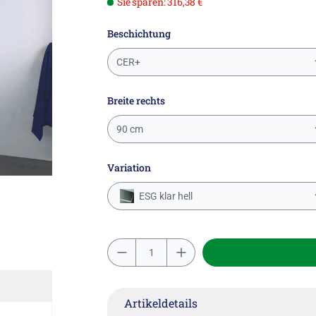
Sie sparen: 316,38 €
Beschichtung
CER+
Breite rechts
90 cm
Variation
ESG klar hell
Artikeldetails