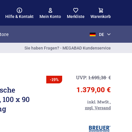
Hilfe & Kontakt
Mein Konto
Merkliste
Warenkorb
tore
DE
Sie haben Fragen? - MEGABAD Kundenservice
UVP:
1.695,38
€
-19%
sche
1.379,00 €
, 100 x 90
inkl. MwSt.,
ng
zzgl. Versand