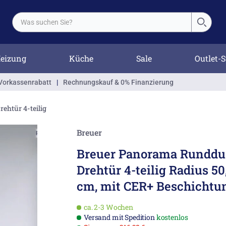
eizung
Küche
Sale
Outlet-S
Vorkassenrabatt
|
Rechnungskauf & 0% Finanzierung
ehtür 4-teilig
Breuer
Breuer Panorama Runddu
Drehtür 4-teilig Radius 50
cm, mit CER+ Beschichtu
ca. 2-3 Wochen
Versand mit Spedition
kostenlos