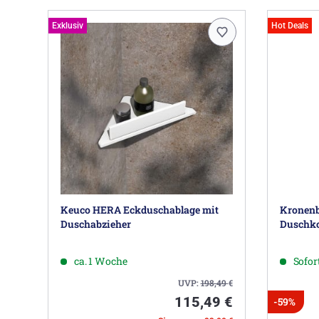
Exklusiv
Hot Deals
Keuco HERA Eckduschablage mit
Kronenb
Duschabzieher
Duschko
ca. 1 Woche
Sofort
UVP:
198,49
€
115,49 €
-59%