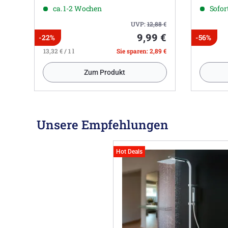
ca. 1-2 Wochen
Sofort
UVP:
12,88
€
9,99 €
-22%
-56%
13,32 € / 1 l
Sie sparen: 2,89 €
Zum Produkt
Unsere Empfehlungen
Hot Deals