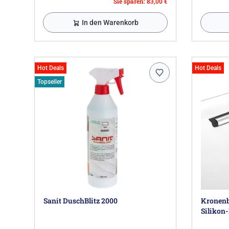
Sie sparen: 83,00 €
In den Warenkorb
Hot Deals
Hot Deals
Topseller
Sanit DuschBlitz 2000
Kronenb
Silikon