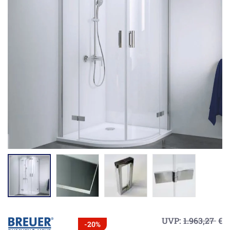
UVP:
1.963,27
€
-20%