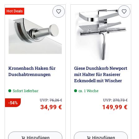
Hot Deals
Kronenbach Haken für
Giese Duschkorb Newport
Duschabtrennungen
mit Halter für Rasierer
Eckmodell mit Wischer
Sofort lieferbar
ca. 1 Woche
UVP:
76,26
€
UVP:
270,73
€
-54%
34,99 €
149,99 €
Hinzufügen
Hinzufügen