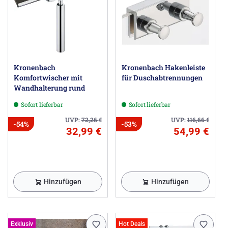
Kronenbach
Kronenbach Hakenleiste
Komfortwischer mit
für Duschabtrennungen
Wandhalterung rund
Sofort lieferbar
Sofort lieferbar
UVP:
72,26
€
UVP:
116,66
€
-54%
-53%
32,99 €
54,99 €
Hinzufügen
Hinzufügen
Exklusiv
Hot Deals