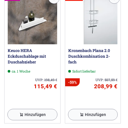
Keuco HERA
Kronenbach Plana 2.0
Eckduschablage mit
Duschkombination 2-
Duschabzieher
fach
ca. 1 Woche
Sofort lieferbar
UVP:
198,49
€
UVP:
507,59
€
-59%
115,49 €
208,99 €
Hinzufügen
Hinzufügen