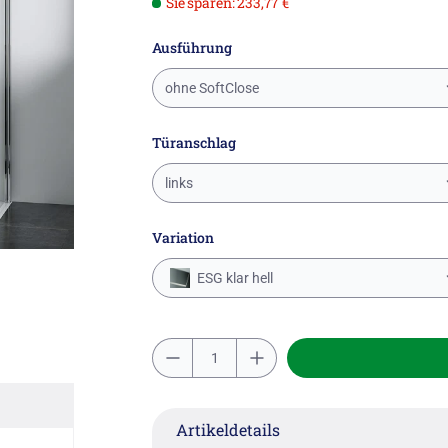
Sie sparen: 233,77 €
Ausführung
ohne SoftClose
Türanschlag
links
Variation
ESG klar hell
Artikeldetails