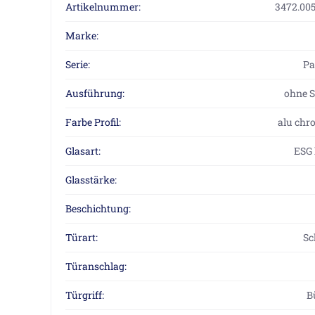
Artikelnummer:
3472.005
Marke:
Serie:
P
Ausführung:
ohne S
Farbe Profil:
alu chr
Glasart:
ESG 
Glasstärke:
Beschichtung:
Türart:
Sc
Türanschlag:
Türgriff:
B