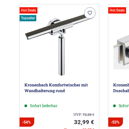
Hot Deals
Hot Deals
Topseller
Kronenbach Komfortwischer mit
Kronenb
Wandhalterung rund
Duscha
Sofort lieferbar
Sofort
UVP:
72,26
€
32,99 €
-54%
-53%