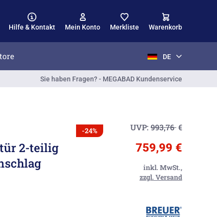
Hilfe & Kontakt
Mein Konto
Merkliste
Warenkorb
tore
DE
Sie haben Fragen? - MEGABAD Kundenservice
UVP:
993,76
€
-24%
ür 2-teilig
759,99 €
nschlag
inkl. MwSt.,
zzgl. Versand