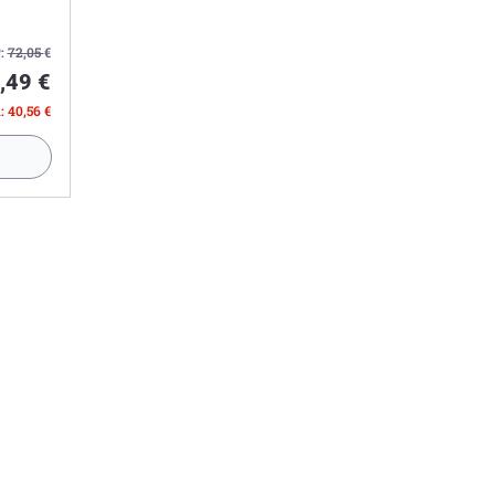
:
72,05
€
,49 €
: 40,56 €