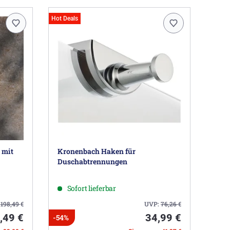
Hot Deals
 mit
Kronenbach Haken für
Duschabtrennungen
Sofort lieferbar
:
198,49
€
UVP:
76,26
€
,49 €
34,99 €
-54%