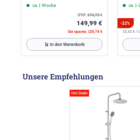
ca. 1 Woche
ca. 1
UVP:
270,73
€
149,99 €
-22%
Sie sparen: 120,74 €
13,32 € / 1
In den Warenkorb
Unsere Empfehlungen
Hot Deals