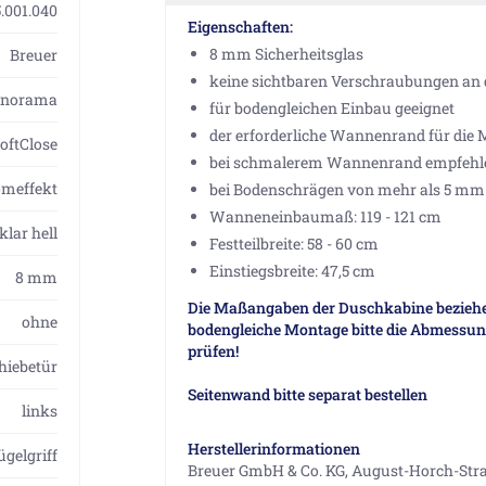
.001.040
Eigenschaften:
8 mm Sicherheitsglas
Breuer
keine sichtbaren Verschraubungen an 
anorama
für bodengleichen Einbau geeignet
der erforderliche Wannenrand für die 
oftClose
bei schmalerem Wannenrand empfehlen 
omeffekt
bei Bodenschrägen von mehr als 5 mm k
Wanneneinbaumaß: 119 - 121 cm
klar hell
Festteilbreite: 58 - 60 cm
Einstiegsbreite: 47,5 cm
8 mm
Die Maßangaben der Duschkabine beziehen
ohne
bodengleiche Montage bitte die Abmess
prüfen!
hiebetür
Seitenwand bitte separat bestellen
links
Herstellerinformationen
ügelgriff
Breuer GmbH & Co. KG, August-Horch-Str