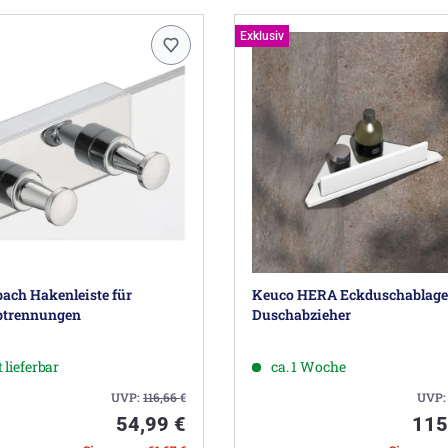
Exklusiv
ach Hakenleiste für
Keuco HERA Eckduschablage
btrennungen
Duschabzieher
 lieferbar
ca. 1 Woche
UVP:
116,66
€
UVP
54,99 €
115