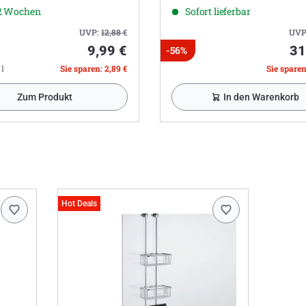
-2 Wochen
Sofort lieferbar
UVP:
12,88
€
UVP
9,99 €
31
-56%
 l
Sie sparen: 2,89 €
Sie sparen
Zum Produkt
In den Warenkorb
Hot Deals