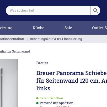
eizung
Küche
Sale
Outlet-S
Vorkassenrabatt
|
Rechnungskauf & 0% Finanzierung
eilig für Seitenwand
Breuer
Breuer Panorama Schiebet
für Seitenwand 120 cm, A
links
ca. 2-3 Wochen
Versand mit Spedition