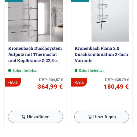
Kronenbach Duschsystem
Kronenbach Plana 2.0
Aufputz mit Thermostat
Duschkombination 2-fach
und Kopfbrause Ø 22,5 cm,
Variante
rund
Sofort lieferbar
Sofort lieferbar
UVP:
904,57
€
UVP:
425,79
€
-60%
-58%
364,99 €
180,49 €
Hinzufügen
Hinzufügen