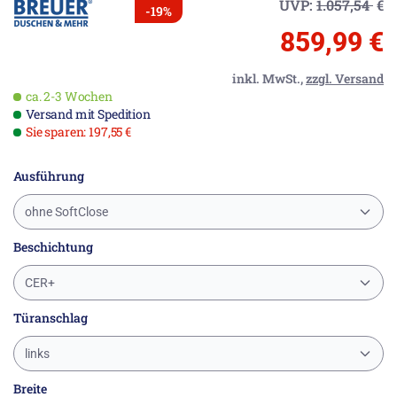
UVP:
1.057,54
€
-19%
859,99 €
inkl. MwSt.,
zzgl. Versand
ca. 2-3 Wochen
Versand mit Spedition
Sie sparen: 197,55 €
Ausführung
ohne SoftClose
Beschichtung
CER+
Türanschlag
links
Breite