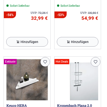
Sofort lieferbar
Sofort lieferbar
UVP:
72,26
€
UVP:
116,66
€
-54%
-53%
32,99 €
54,99 €
Hinzufügen
Hinzufügen
Exklusiv
Hot Deals
Keuco HERA
Kronenbach Plana 2.0