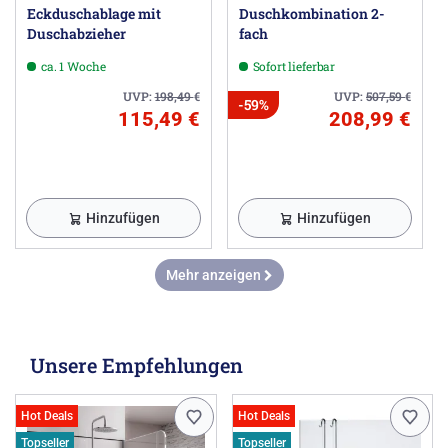
Eckduschablage mit
Duschkombination 2-
Duschabzieher
fach
ca. 1 Woche
Sofort lieferbar
UVP:
198,49
€
UVP:
507,59
€
-59%
115,49 €
208,99 €
Hinzufügen
Hinzufügen
Mehr anzeigen
Unsere Empfehlungen
Hot Deals
Hot Deals
Topseller
Topseller