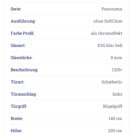
Serie:
Panorama
Ausführung:
ohne SoftClose
Farbe Profil:
alu chromeffekt
Glasart:
ESG klar hell
Glasstärke:
8 mm
Beschichtung:
CER+
Türart:
Schiebetür
Türanschlag:
links
Türgriff:
Bügelgriff
Breite:
140 cm
Höhe:
200 cm