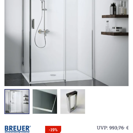
UVP:
993,76
€
-19%