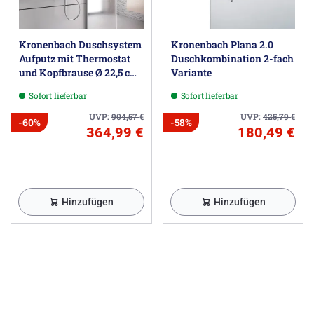
Kronenbach Duschsystem
Kronenbach Plana 2.0
Aufputz mit Thermostat
Duschkombination 2-fach
und Kopfbrause Ø 22,5 cm,
Variante
rund
Sofort lieferbar
Sofort lieferbar
UVP:
904,57
€
UVP:
425,79
€
-60%
-58%
364,99 €
180,49 €
Hinzufügen
Hinzufügen