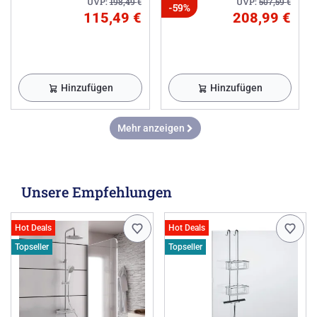
UVP:
198,49
€
UVP:
507,59
€
-59%
115,49 €
208,99 €
Hinzufügen
Hinzufügen
Mehr anzeigen
Unsere Empfehlungen
Hot Deals
Hot Deals
Topseller
Topseller