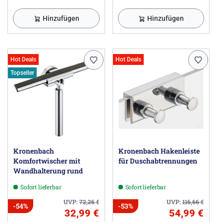
Hinzufügen
Hinzufügen
Hot Deals
Hot Deals
Topseller
Kronenbach
Kronenbach Hakenleiste
Komfortwischer mit
für Duschabtrennungen
Wandhalterung rund
Sofort lieferbar
Sofort lieferbar
UVP:
72,26
€
UVP:
116,66
€
-54%
-53%
32,99 €
54,99 €