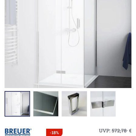
UVP:
572,78
€
-18%