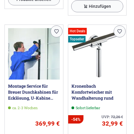
Hinzufügen
Hot Deals
Topseller
Montage Service für
Kronenbach
Breuer Duschkabinen für
Komfortwischer mit
Ecklösung, U-Kabine
Wandhalterung rund
oder Walk-In
ca. 2-3 Wochen
Sofort lieferbar
UVP:
72,26
€
-54%
369,99 €
32,99 €