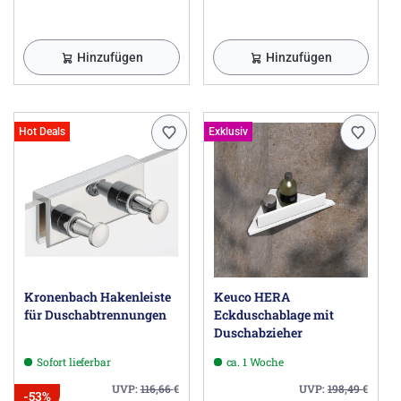
Hinzufügen
Hinzufügen
Hot Deals
Exklusiv
Kronenbach Hakenleiste
Keuco HERA
für Duschabtrennungen
Eckduschablage mit
Duschabzieher
Sofort lieferbar
ca. 1 Woche
UVP:
116,66
€
UVP:
198,49
€
-53%