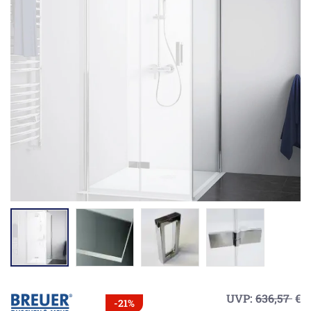
UVP:
636,57
€
-21%