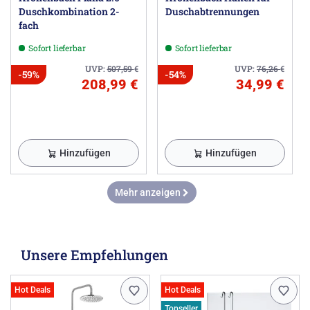
Duschkombination 2-
Duschabtrennungen
fach
Sofort lieferbar
Sofort lieferbar
UVP:
507,59
€
UVP:
76,26
€
-59%
-54%
208,99 €
34,99 €
Hinzufügen
Hinzufügen
Mehr anzeigen
Unsere Empfehlungen
Hot Deals
Hot Deals
Topseller