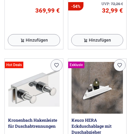
UVP:
72,26
€
-54%
369,99 €
32,99 €
Hinzufügen
Hinzufügen
Hot Deals
Exklusiv
Kronenbach Hakenleiste
Keuco HERA
für Duschabtrennungen
Eckduschablage mit
Duschabzieher