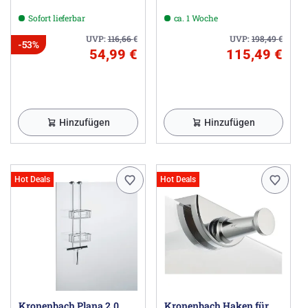
Sofort lieferbar
ca. 1 Woche
UVP:
116,66
€
UVP:
198,49
€
-53%
54,99 €
115,49 €
Hinzufügen
Hinzufügen
Hot Deals
Hot Deals
Kronenbach Plana 2.0
Kronenbach Haken für