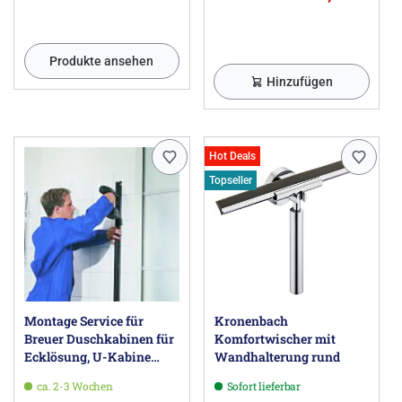
Produkte ansehen
Hinzufügen
Hot Deals
Topseller
Montage Service für
Kronenbach
Breuer Duschkabinen für
Komfortwischer mit
Ecklösung, U-Kabine
Wandhalterung rund
oder Walk-In
ca. 2-3 Wochen
Sofort lieferbar