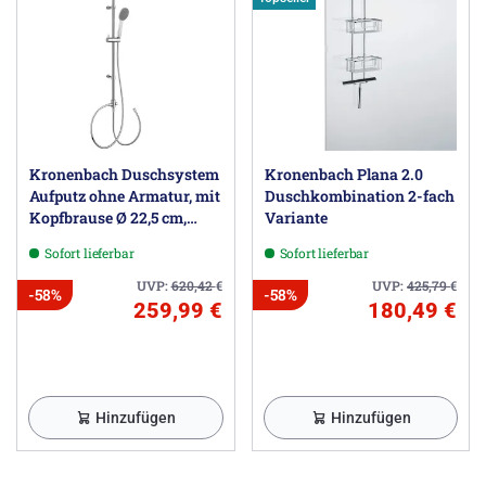
Kronenbach Duschsystem
Kronenbach Plana 2.0
Aufputz ohne Armatur, mit
Duschkombination 2-fach
Kopfbrause Ø 22,5 cm,
Variante
rund
Sofort lieferbar
Sofort lieferbar
UVP:
620,42
€
UVP:
425,79
€
-58%
-58%
259,99 €
180,49 €
Hinzufügen
Hinzufügen