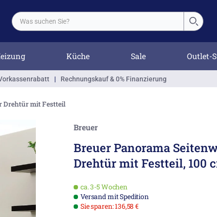
eizung
Küche
Sale
Outlet-S
Vorkassenrabatt
|
Rechnungskauf & 0% Finanzierung
 Drehtür mit Festteil
Breuer
Breuer Panorama Seitenw
Drehtür mit Festteil, 100 
ca. 3-5 Wochen
Versand mit Spedition
Sie sparen: 136,58 €