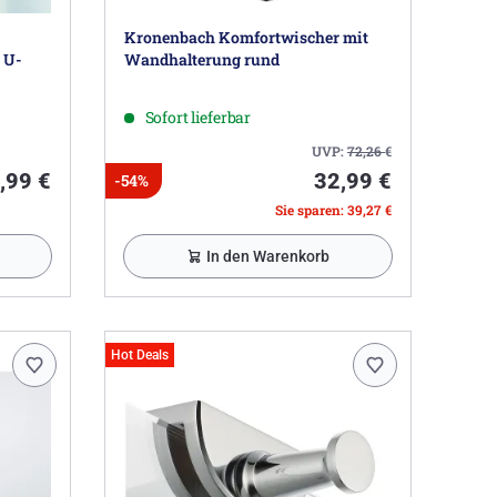
Kronenbach Komfortwischer mit
 U-
Wandhalterung rund
Sofort lieferbar
UVP:
72,26
€
,99 €
32,99 €
-54%
Sie sparen: 39,27 €
In den Warenkorb
Hot Deals