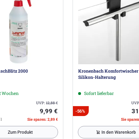
schBlitz 2000
Kronenbach Komfortwischer
Silikon-Halterung
-2 Wochen
Sofort lieferbar
UVP:
12,88
€
UVP
9,99 €
31
-56%
 l
Sie sparen: 2,89 €
Sie sparen
Zum Produkt
In den Warenkorb