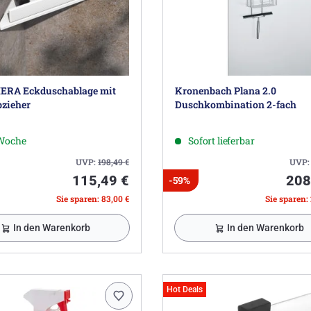
ERA Eckduschablage mit
Kronenbach Plana 2.0
zieher
Duschkombination 2-fach
 Woche
Sofort lieferbar
UVP:
198,49
€
UVP
115,49 €
208
-59%
Sie sparen: 83,00 €
Sie sparen:
In den Warenkorb
In den Warenkorb
Hot Deals