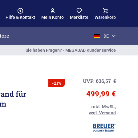
Hilfe & Kontakt
Mein Konto
Merkliste
Warenkorb
tore
DE
Sie haben Fragen? - MEGABAD Kundenservice
UVP:
636,57
€
-21%
and für
499,99 €
cm
inkl. MwSt.,
zzgl. Versand