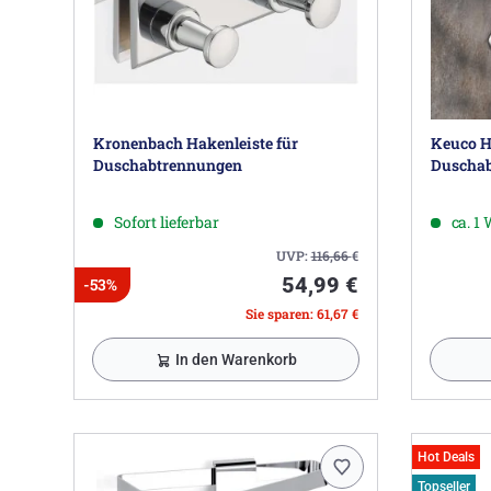
Kronenbach Hakenleiste für
Keuco H
Duschabtrennungen
Duschab
Sofort lieferbar
ca. 1
UVP:
116,66
€
54,99 €
-53%
Sie sparen: 61,67 €
In den Warenkorb
Hot Deals
Topseller