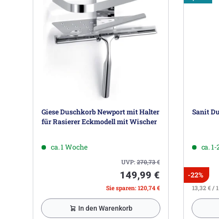
Giese Duschkorb Newport mit Halter
Sanit Du
für Rasierer Eckmodell mit Wischer
ca. 1 Woche
ca. 1
UVP:
270,73
€
149,99 €
-22%
Sie sparen: 120,74 €
13,32 € / 1
In den Warenkorb