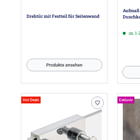
Aufmaß 
Drehtür mit Festteil für Seitenwand
Duschk
ca. 1
Produkte ansehen
Hot Deals
Exklusiv