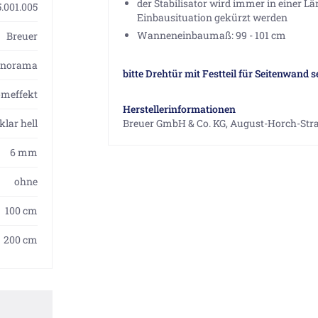
der Stabilisator wird immer in einer L
.001.005
Einbausituation gekürzt werden
Wanneneinbaumaß: 99 - 101 cm
Breuer
anorama
bitte Drehtür mit Festteil für Seitenwand s
omeffekt
Herstellerinformationen
klar hell
Breuer GmbH & Co. KG, August-Horch-Str
6 mm
ohne
100 cm
200 cm