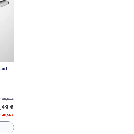
 mit
:
72,05
€
,49 €
: 40,56 €