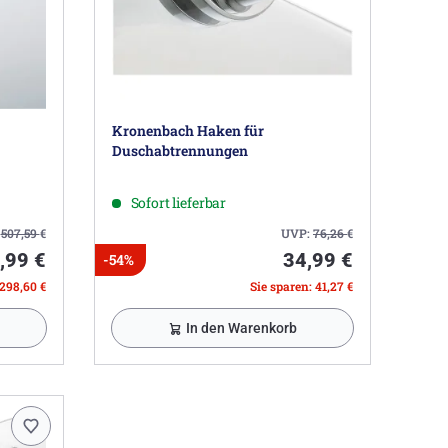
Kronenbach Haken für
Duschabtrennungen
Sofort lieferbar
:
507,59
€
UVP:
76,26
€
,99 €
34,99 €
-54%
 298,60 €
Sie sparen: 41,27 €
In den Warenkorb