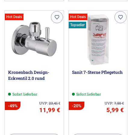
Hot Deals
Hot Deals
Topseller
Kronenbach Design-
Sanit 7-Sterne Pflegetuch
Eckventil 2.0 rund
Sofort lieferbar
Sofort lieferbar
UVP:
23,41
€
UVP:
7,50
€
-49%
-20%
11,99 €
5,99 €