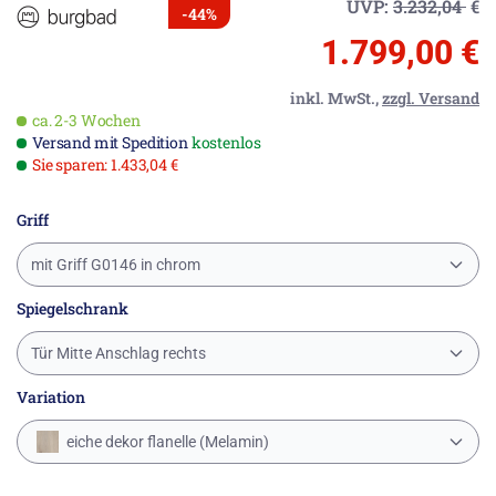
UVP:
3.232,04
€
-44%
1.799,00 €
inkl. MwSt.,
zzgl. Versand
ca. 2-3 Wochen
Versand mit Spedition
kostenlos
Sie sparen: 1.433,04 €
Griff
mit Griff G0146 in chrom
Spiegelschrank
Tür Mitte Anschlag rechts
Variation
eiche dekor flanelle (Melamin)