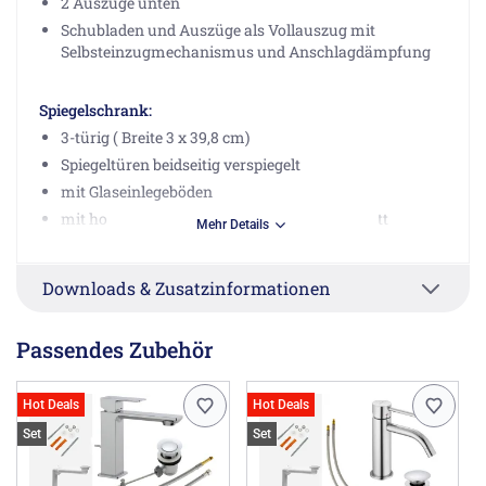
2 Auszüge unten
Schubladen und Auszüge als Vollauszug mit
Selbsteinzugmechanismus und Anschlagdämpfung
Spiegelschrank:
3-türig ( Breite 3 x 39,8 cm)
Spiegeltüren beidseitig verspiegelt
mit Glaseinlegeböden
mit horizontaler LED-Aufsatzleuchte 11,3 Watt
Mehr Details
mit Schalter- / Steckdosenelement
Lichtfarbe: 4250 K
Downloads & Zusatzinformationen
Schutzart: IP24
Passendes Zubehör
Die mittlere Spiegeltür hat den Anschlag rechts, die
seitlichen Spiegeltüren haben den Anschlag außen.
Die Elektroanschlüsse entsprechen der deutschen Norm.
Hot Deals
Hot Deals
Set
Set
Herstellerinformationen
Burgbad GmbH, Morsbacher Str. 15, 91171 Greding DE,