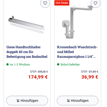
Hot Deals
Giese Handtuchhalter
Kronenbach Waschtisch-
doppelt 40 cm für
und Möbel
Befestigung am Badmöbel
Raumsparsiphon 1 1/4"
universal
ca. 1-2 Wochen
Sofort lieferbar
UVP:
195,16
€
UVP:
37,49
€
174,99 €
36,99 €
Hinzufügen
Hinzufügen