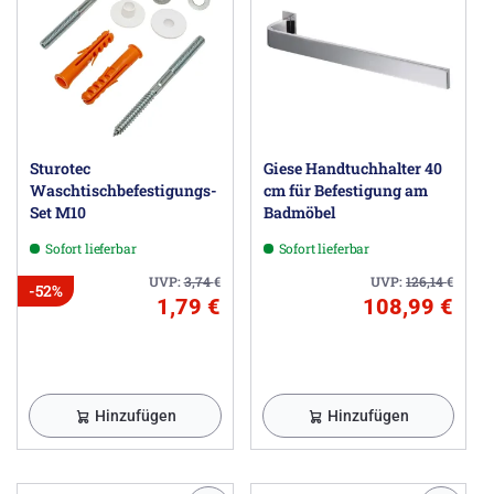
Sturotec
Giese Handtuchhalter 40
Waschtischbefestigungs-
cm für Befestigung am
Set M10
Badmöbel
Sofort lieferbar
Sofort lieferbar
UVP:
3,74
€
UVP:
126,14
€
-52%
1,79 €
108,99 €
Hinzufügen
Hinzufügen