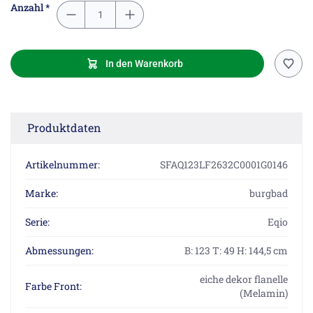
Anzahl *
In den Warenkorb
Produktdaten
Artikelnummer:
SFAQ123LF2632C0001G0146
Marke:
burgbad
Serie:
Eqio
Abmessungen:
B: 123 T: 49 H: 144,5 cm
eiche dekor flanelle
Farbe Front:
(Melamin)