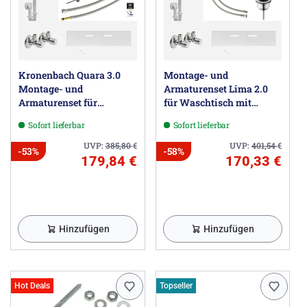
info@burgbad.com
Kronenbach Quara 3.0
Montage- und
Montage- und
Armaturenset Lima 2.0
Armaturenset für
für Waschtisch mit
Waschtisch mit
Unterschrank
Sofort lieferbar
Sofort lieferbar
Unterschrank
UVP:
385,80
€
UVP:
401,54
€
-53%
-58%
179,84 €
170,33 €
Hinzufügen
Hinzufügen
Hot Deals
Topseller