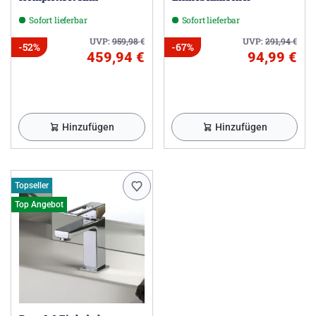
Sofort lieferbar
Sofort lieferbar
UVP:
959,98
€
UVP:
291,94
€
-52%
-67%
459,94 €
94,99 €
Hinzufügen
Hinzufügen
Topseller
Top Angebot