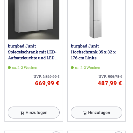
burgbad Junit
burgbad Junit
Spiegelschrank mit LED-
Hochschrank 35 x 32 x
Aufsatzleuchte und LED-
176 cm Links
Waschtischbeleuchtung
ca. 2-3 Wochen
ca. 2-3 Wochen
70 cm
UVP:
1.320,90
€
UVP:
906,78
€
669,99 €
487,99 €
Hinzufügen
Hinzufügen