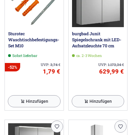
Sturotec
burgbad Junit
Waschtischbefestigungs-
Spiegelschrank mit LED-
Set M10
Aufsatzleuchte 70 cm
Sofort lieferbar
ca. 2-3 Wochen
UVP:
3,74
€
UVP:
1.173,34
€
-52%
1,79 €
629,99 €
Hinzufügen
Hinzufügen