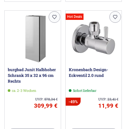
Hot Deals
burgbad Junit Halbhoher
Kronenbach Design-
Schrank 35 x 32 x 96 cm
Eckventil 2.0 rund
Rechts
ca. 2-3 Wochen
Sofort lieferbar
UVP:
578,34
€
UVP:
23,41
€
-49%
309,99 €
11,99 €