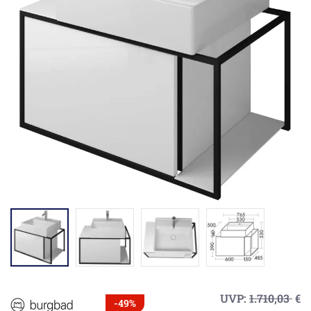
UVP:
1.710,03
€
-49%