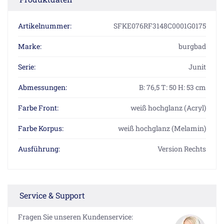
Artikelnummer:
SFKE076RF3148C0001G0175
Marke:
burgbad
Serie:
Junit
Abmessungen:
B: 76,5 T: 50 H: 53 cm
Farbe Front:
weiß hochglanz (Acryl)
Farbe Korpus:
weiß hochglanz (Melamin)
Ausführung:
Version Rechts
Service & Support
Fragen Sie unseren Kundenservice: