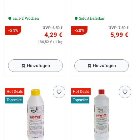
ca. 1-2 Wochen
Sofort lieferbar
UVP:
6,50
€
UVP:
7,50
€
-34%
-20%
4,29 €
5,99 €
186,52 € / 1 kg
Hinzufügen
Hinzufügen
Hot Deals
Hot Deals
Topseller
Topseller