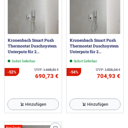
Kronenbach Smart Push
Kronenbach Smart Push
Thermostat Duschsystem
Thermostat Duschsystem
Unterputz für 2
Unterputz für 2
Verbraucher, rund
Verbraucher, eckig
Sofort lieferbar
Sofort lieferbar
UVP:
1.448,81
€
UVP:
1.526,34
€
-52%
-54%
690,73 €
704,93 €
Hinzufügen
Hinzufügen
Hot Deals