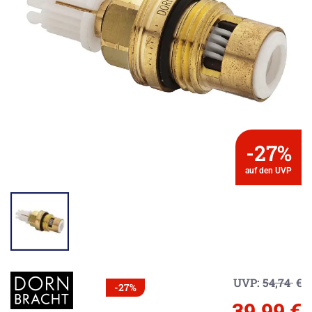
-27%
auf den UVP
UVP:
54,74
€
-27%
39,99 €