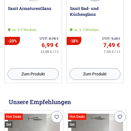
Sanit ArmaturenGlanz
Sanit Bad- und
Küchenglanz
ca. 3-5 Wochen
ca. 2-3 Wochen
UVP:
8,78
€
UVP:
9,15
€
-20%
-18%
6,99 €
7,49 €
13,98 € / 1 l
7,49 € / 1 l
Zum Produkt
Zum Produkt
Unsere Empfehlungen
Hot Deals
Hot Deals
Set
Set