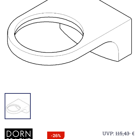
UVP:
115,43
€
-26%