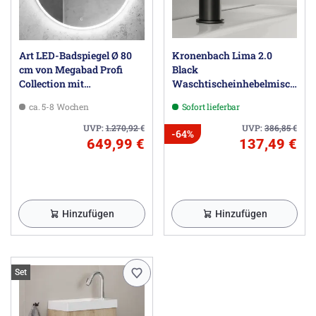
Art LED-Badspiegel Ø 80
Kronenbach Lima 2.0
cm von Megabad Profi
Black
Collection mit
Waschtischeinhebelmischer
beleuchtetem Rand
ohne Ablaufgarnitur
ca. 5-8 Wochen
Sofort lieferbar
UVP:
1.270,92
€
UVP:
386,85
€
-64%
649,99 €
137,49 €
Hinzufügen
Hinzufügen
Set