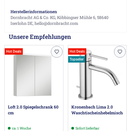
Herstellerinformationen
Dornbracht AG & Co. KG, Köbbingser Mühle 6, 58640
Iserlohn DE, hello@dornbracht.com
Unsere Empfehlungen
Hot Deals
Hot Deals
Topseller
Loft 2.0 Spiegelschrank 60
Kronenbach Lima 2.0
cm
Waschtischeinhebelmischer
ca. 1 Woche
Sofort lieferbar