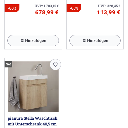
UVP:
1.703,15
€
UVP:
328,45
€
-60%
-65%
678,99 €
113,99 €
Hinzufügen
Hinzufügen
Set
pianura Stella Waschtisch
mit Unterschrank 40,5 cm