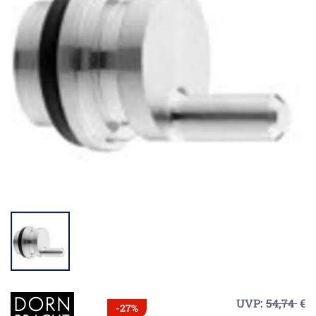
UVP:
54,74
€
-27%