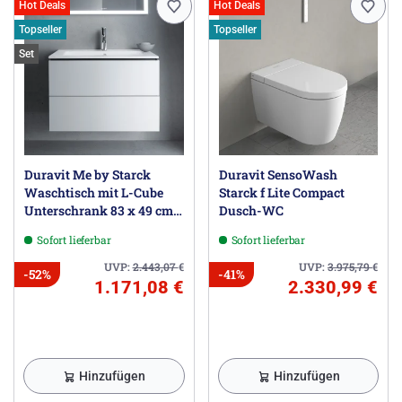
Hot Deals
Hot Deals
Topseller
Topseller
Set
Duravit Me by Starck
Duravit SensoWash
Waschtisch mit L-Cube
Starck f Lite Compact
Unterschrank 83 x 49 cm
Dusch-WC
mit 2 Schubkästen
Sofort lieferbar
Sofort lieferbar
UVP:
2.443,07
€
UVP:
3.975,79
€
-52%
-41%
1.171,08 €
2.330,99 €
Hinzufügen
Hinzufügen