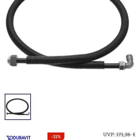
UVP:
171,36
€
-21%