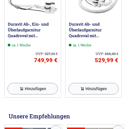
Duravit Ab-, Ein- und
Duravit Ab- und
Überlaufgarnitur
Überlaufgarnitur
Quadroval mit
Quadroval mit
Bodenzulauf für
Bodenzulauf
ca. 1 Woche
ca. 1 Woche
Whirlwannen
UVP:
927,01
€
UVP:
666,40
€
749,99 €
529,99 €
Hinzufügen
Hinzufügen
Unsere Empfehlungen