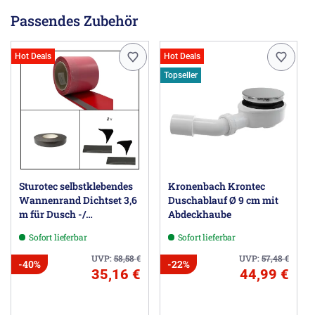
Passendes Zubehör
Hot Deals
Hot Deals
Topseller
Sturotec selbstklebendes
Kronenbach Krontec
Wannenrand Dichtset 3,6
Duschablauf Ø 9 cm mit
m für Dusch -/
Abdeckhaube
Badewanne
Sofort lieferbar
Sofort lieferbar
UVP:
58,58
€
UVP:
57,48
€
-40%
-22%
35,16 €
44,99 €