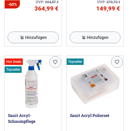
UVP:
904,57
€
UVP:
270,73
€
-60%
364,99 €
149,99 €
Hinzufügen
Hinzufügen
Hot Deals
Topseller
Topseller
Sanit Acryl-
Sanit Acryl Polierset
Schaumpflege