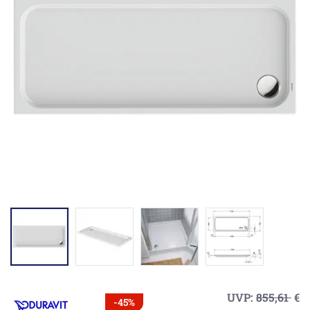
UVP:
855,61
€
-45%