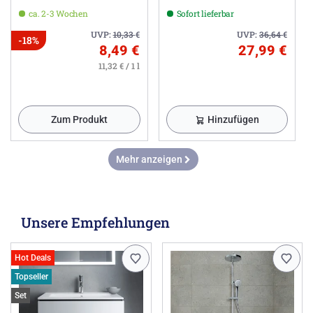
ca. 2-3 Wochen
Sofort lieferbar
UVP:
10,33
€
UVP:
36,64
€
-18%
8,49 €
27,99 €
11,32 € / 1 l
Zum Produkt
Hinzufügen
Mehr anzeigen
Unsere Empfehlungen
Hot Deals
Topseller
Set