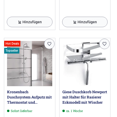
Hinzufügen
Hinzufügen
Hot Deals
Topseller
Kronenbach
Giese Duschkorb Newport
Duschsystem Aufputz mit
mit Halter für Rasierer
Thermostat und
Eckmodell mit Wischer
Kopfbrause Ø 22,5 cm,
Sofort lieferbar
ca. 1 Woche
rund