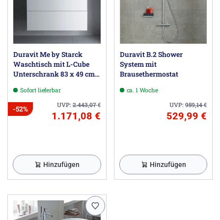
Duravit Me by Starck
Duravit B.2 Shower
Waschtisch mit L-Cube
System mit
Unterschrank 83 x 49 cm
Brausethermostat
mit 2 Schubkästen
Sofort lieferbar
ca. 1 Woche
UVP:
2.443,07
€
UVP:
959,14
€
-52%
1.171,08 €
529,99 €
Hinzufügen
Hinzufügen