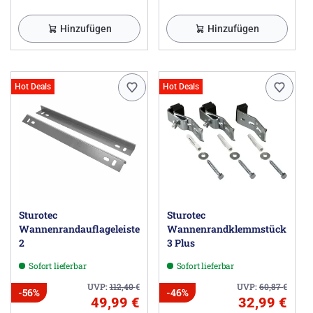
Hinzufügen
Hinzufügen
Hot Deals
Hot Deals
Sturotec
Sturotec
Wannenrandauflageleisten
Wannenrandklemmstück
2
3 Plus
Sofort lieferbar
Sofort lieferbar
UVP:
112,40
€
UVP:
60,87
€
-56%
-46%
49,99 €
32,99 €