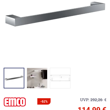
UVP:
292,26
€
-61%
114,99 €