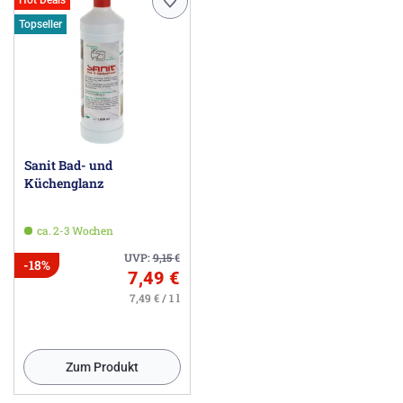
Topseller
Sanit Bad- und
Küchenglanz
ca. 2-3 Wochen
UVP:
9,15
€
-18%
7,49 €
7,49 € / 1 l
Zum Produkt