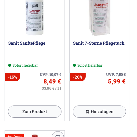
Sanit SanftePflege
Sanit 7-Sterne Pflegetuch
Sofort lieferbar
Sofort lieferbar
UVP:
10,07
€
UVP:
7,50
€
-16%
-20%
8,49 €
5,99 €
33,96 € / 1 l
Zum Produkt
Hinzufügen
Hot Deals