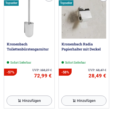
Topseller
Topseller
Kronenbach
Kronenbach Radia
Toilettenbürstengarnitur
Papierhalter mit Deckel
Sofort lieferbar
Sofort lieferbar
UVP:
168,27
€
UVP:
68,47
€
-57%
-58%
72,99 €
28,49 €
Hinzufügen
Hinzufügen