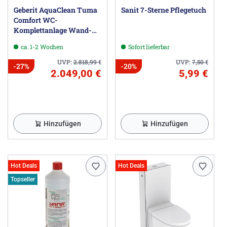
Geberit AquaClean Tuma
Sanit 7-Sterne Pflegetuch
Comfort WC-
Komplettanlage Wand-
WC
ca. 1-2 Wochen
Sofort lieferbar
UVP:
2.818,99
€
UVP:
7,50
€
-27%
-20%
2.049,00 €
5,99 €
Hinzufügen
Hinzufügen
Hot Deals
Hot Deals
Topseller