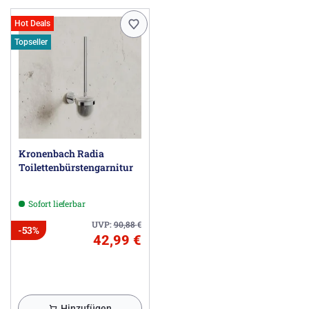
Hot Deals
Topseller
Kronenbach Radia
Toilettenbürstengarnitur
Sofort lieferbar
UVP:
90,88
€
-53%
42,99 €
Hinzufügen