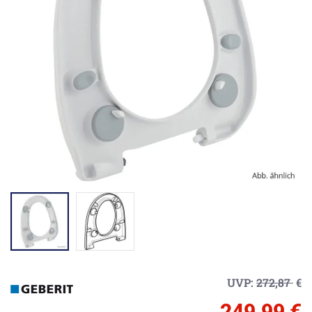
UVP:
272,87
€
249,99 €