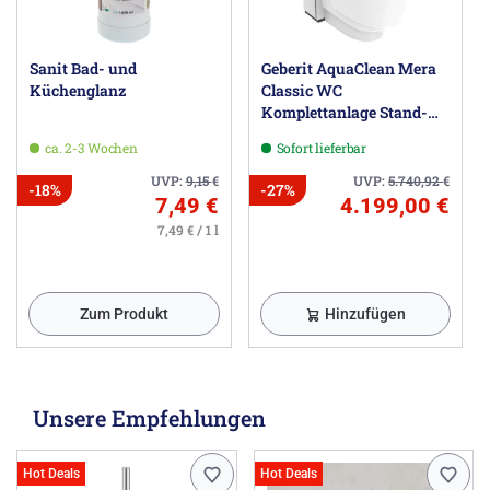
Sanit Bad- und
Geberit AquaClean Mera
Küchenglanz
Classic WC
Komplettanlage Stand-
WC
ca. 2-3 Wochen
Sofort lieferbar
UVP:
9,15
€
UVP:
5.740,92
€
-18%
-27%
7,49 €
4.199,00 €
7,49 € / 1 l
Zum Produkt
Hinzufügen
Unsere Empfehlungen
Hot Deals
Hot Deals