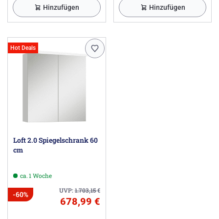
Hinzufügen
Hinzufügen
Hot Deals
Loft 2.0 Spiegelschrank 60
cm
ca. 1 Woche
UVP:
1.703,15
€
-60%
678,99 €