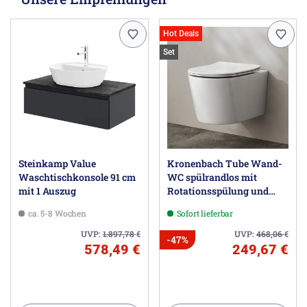
Hot Deals
Set
Steinkamp Value
Kronenbach Tube Wand-
Waschtischkonsole 91 cm
WC spülrandlos mit
mit 1 Auszug
Rotationsspülung und
WC-Sitz slim
ca. 5-8 Wochen
Sofort lieferbar
UVP:
1.897,78
€
UVP:
468,06
€
-47%
578,49 €
249,67 €