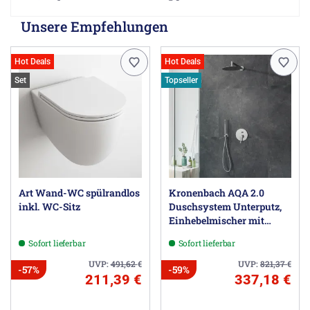
Unsere Empfehlungen
Hot Deals
Hot Deals
Set
Topseller
Art Wand-WC spülrandlos
Kronenbach AQA 2.0
inkl. WC-Sitz
Duschsystem Unterputz,
Einhebelmischer mit
Umsteller, rund
Sofort lieferbar
Sofort lieferbar
UVP:
491,62
€
UVP:
821,37
€
-57%
-59%
211,39 €
337,18 €