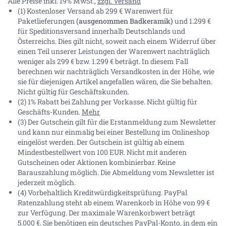
Alle Preise inkl. 19% MwSt.,
zzgl. Versand
(1) Kostenloser Versand ab 299 € Warenwert für
Paketlieferungen
(ausgenommen Badkeramik)
und 1.299 €
für Speditionsversand innerhalb Deutschlands und
Österreichs. Dies gilt nicht, soweit nach einem Widerruf über
einen Teil unserer Leistungen der Warenwert nachträglich
weniger als 299 € bzw. 1.299 € beträgt. In diesem Fall
berechnen wir nachträglich Versandkosten in der Höhe, wie
sie für diejenigen Artikel angefallen wären, die Sie behalten.
Nicht gültig für Geschäftskunden.
(2) 1% Rabatt bei Zahlung per Vorkasse. Nicht gültig für
Geschäfts-Kunden.
Mehr
(3) Der Gutschein gilt für die Erstanmeldung zum Newsletter
und kann nur einmalig bei einer Bestellung im Onlineshop
eingelöst werden. Der Gutschein ist gültig ab einem
Mindestbestellwert von 100 EUR. Nicht mit anderen
Gutscheinen oder Aktionen kombinierbar. Keine
Barauszahlung möglich. Die Abmeldung vom Newsletter ist
jederzeit möglich.
(4) Vorbehaltlich Kreditwürdigkeitsprüfung. PayPal
Ratenzahlung steht ab einem Warenkorb in Höhe von
99 €
zur Verfügung. Der maximale Warenkorbwert beträgt
5.000 €
. Sie benötigen ein deutsches PayPal-Konto, in dem ein