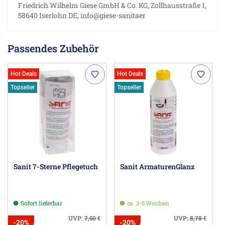
Friedrich Wilhelm Giese GmbH & Co. KG, Zollhausstraße 1,
58640 Iserlohn DE, info@giese-sanitaer
Passendes Zubehör
Hot Deals
Hot Deals
Topseller
Topseller
Sanit 7-Sterne Pflegetuch
Sanit ArmaturenGlanz
Sofort lieferbar
ca. 3-5 Wochen
UVP:
7,50
€
UVP:
8,78
€
-20%
-20%