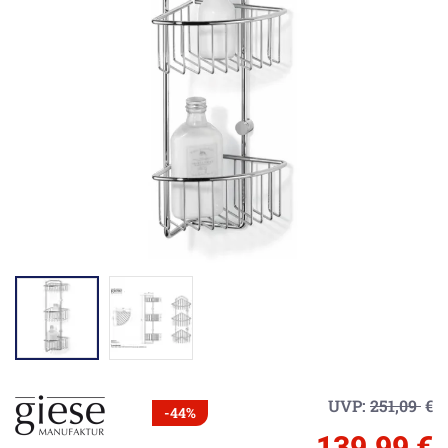
UVP:
251,09
€
-44%
139,99 €