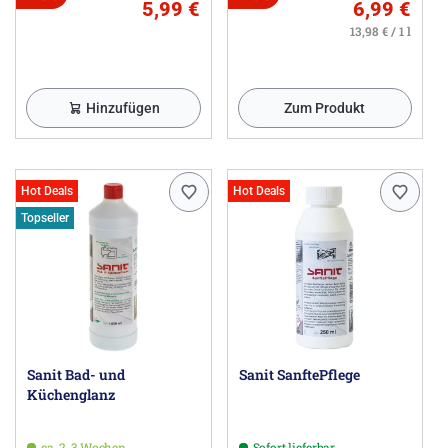
5,99 €
6,99 €
13,98 € / 1 l
Hinzufügen
Zum Produkt
Hot Deals
Hot Deals
Topseller
Sanit Bad- und
Sanit SanftePflege
Küchenglanz
ca. 2-3 Wochen
Sofort lieferbar