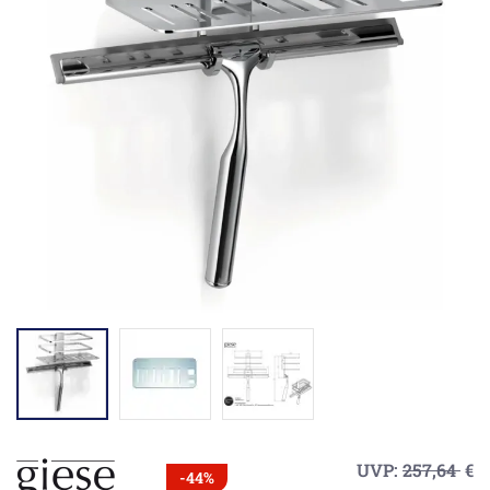
UVP:
257,64
€
-44%