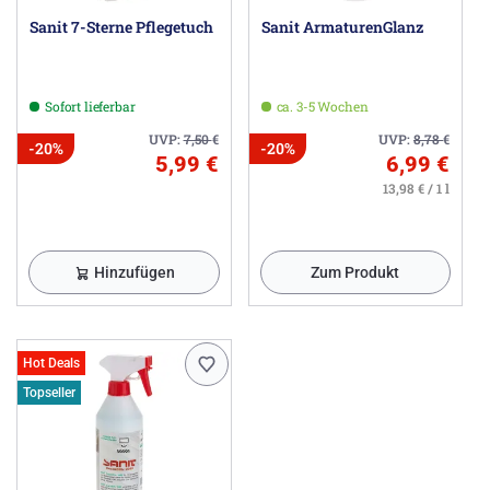
Sanit 7-Sterne Pflegetuch
Sanit ArmaturenGlanz
Sofort lieferbar
ca. 3-5 Wochen
UVP:
7,50
€
UVP:
8,78
€
-20%
-20%
5,99 €
6,99 €
13,98 € / 1 l
Hinzufügen
Zum Produkt
Hot Deals
Topseller