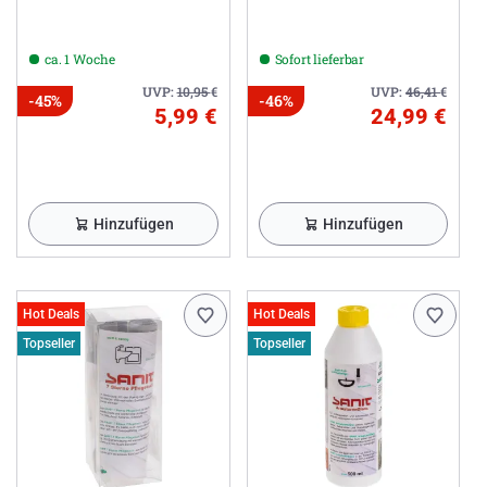
ca. 1 Woche
Sofort lieferbar
UVP:
10,95
€
UVP:
46,41
€
-45%
-46%
5,99 €
24,99 €
Hinzufügen
Hinzufügen
Hot Deals
Hot Deals
Topseller
Topseller