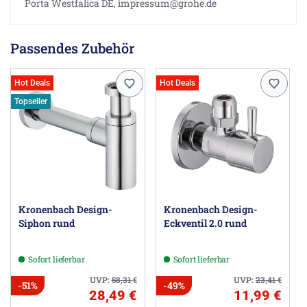
Porta Westfalica DE, impressum@grohe.de
Passendes Zubehör
Hot Deals
Hot Deals
Topseller
Kronenbach Design-
Kronenbach Design-
Siphon rund
Eckventil 2.0 rund
Sofort lieferbar
Sofort lieferbar
UVP:
58,31
€
UVP:
23,41
€
-51%
-49%
28,49 €
11,99 €