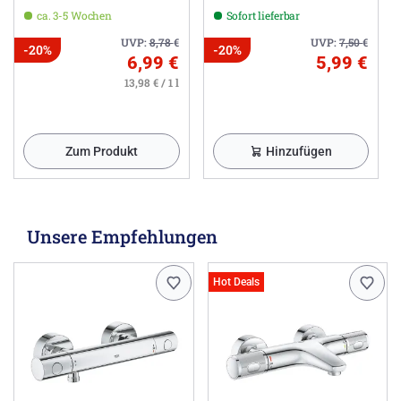
ca. 3-5 Wochen
Sofort lieferbar
UVP:
8,78
€
UVP:
7,50
€
-20%
-20%
6,99 €
5,99 €
13,98 € / 1 l
Zum Produkt
Hinzufügen
Unsere Empfehlungen
Hot Deals