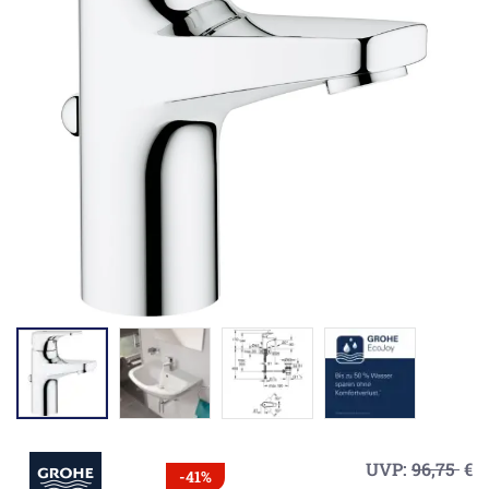
UVP:
96,75
€
-41%