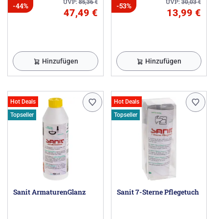
UVP:
85,36
€
UVP:
30,03
€
-44%
-53%
47,49 €
13,99 €
Hinzufügen
Hinzufügen
Hot Deals
Hot Deals
Topseller
Topseller
Sanit ArmaturenGlanz
Sanit 7-Sterne Pflegetuch