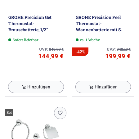
GROHE Precision Get
GROHE Precision Feel
Thermostat-
Thermostat-
Brausebatterie, 1/2"
Wannenbatterie mit S-
Anschlüssen
Sofort lieferbar
ca. 1 Woche
UVP:
248,77
€
UVP:
342,18
€
-42%
144,99 €
199,99 €
Hinzufügen
Hinzufügen
Set