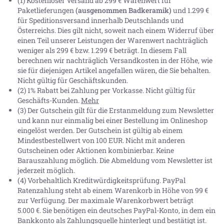
(1) Kostenloser Versand ab 299 € Warenwert für
Paketlieferungen
(ausgenommen Badkeramik)
und 1.299 €
für Speditionsversand innerhalb Deutschlands und
Österreichs. Dies gilt nicht, soweit nach einem Widerruf über
einen Teil unserer Leistungen der Warenwert nachträglich
weniger als 299 € bzw. 1.299 € beträgt. In diesem Fall
berechnen wir nachträglich Versandkosten in der Höhe, wie
sie für diejenigen Artikel angefallen wären, die Sie behalten.
Nicht gültig für Geschäftskunden.
(2) 1% Rabatt bei Zahlung per Vorkasse. Nicht gültig für
Geschäfts-Kunden.
Mehr
(3) Der Gutschein gilt für die Erstanmeldung zum Newsletter
und kann nur einmalig bei einer Bestellung im Onlineshop
eingelöst werden. Der Gutschein ist gültig ab einem
Mindestbestellwert von 100 EUR. Nicht mit anderen
Gutscheinen oder Aktionen kombinierbar. Keine
Barauszahlung möglich. Die Abmeldung vom Newsletter ist
jederzeit möglich.
(4) Vorbehaltlich Kreditwürdigkeitsprüfung. PayPal
Ratenzahlung steht ab einem Warenkorb in Höhe von
99 €
zur Verfügung. Der maximale Warenkorbwert beträgt
5.000 €
. Sie benötigen ein deutsches PayPal-Konto, in dem ein
Bankkonto als Zahlungsquelle hinterlegt und bestätigt ist.