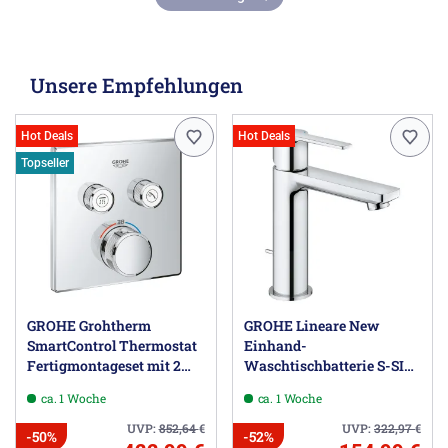
Unsere Empfehlungen
Hot Deals
Hot Deals
Topseller
GROHE Grohtherm
GROHE Lineare New
SmartControl Thermostat
Einhand-
Fertigmontageset mit 2
Waschtischbatterie S-SIZE
Absperrventilen, eckige
mit Zugstangen-
ca. 1 Woche
ca. 1 Woche
Ausführung
Ablaufgarnitur
UVP:
852,64
€
UVP:
322,97
€
-50%
-52%