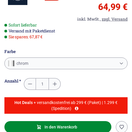
64,99 €
inkl. MwSt.,
zzgl. Versand
Sofort lieferbar
Versand mit Paketdienst
Sie sparen: 67,87 €
Farbe
chrom
Anzahl *
Hot Deals
+ versandkostenfrei ab 299 € (Paket) | 1.299 €
(Spedition)
In den Warenkorb