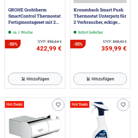
GROHE Grohtherm
Kronenbach Smart Push
SmartControl Thermostat
Thermostat Unterputz für
Fertigmontageset mit 2
2 Verbraucher, eckige
Absperrventilen, eckige
Ausführung
ca. 1 Woche
Sofort lieferbar
Ausführung
UVP:
852,64
€
UVP:
808,01
€
-50%
-55%
422,99 €
359,99 €
Hinzufügen
Hinzufügen
Hot Deals
Hot Deals