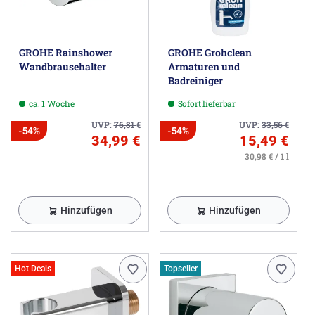
GROHE Rainshower
GROHE Grohclean
Wandbrausehalter
Armaturen und
Badreiniger
ca. 1 Woche
Sofort lieferbar
UVP:
76,81
€
UVP:
33,56
€
-54%
-54%
34,99 €
15,49 €
30,98 € / 1 l
Hinzufügen
Hinzufügen
Hot Deals
Topseller