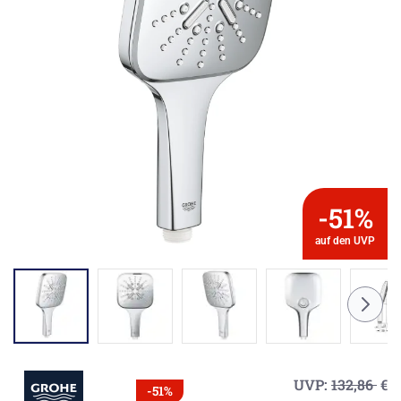
-51%
auf den UVP
UVP:
132,86
€
-51%