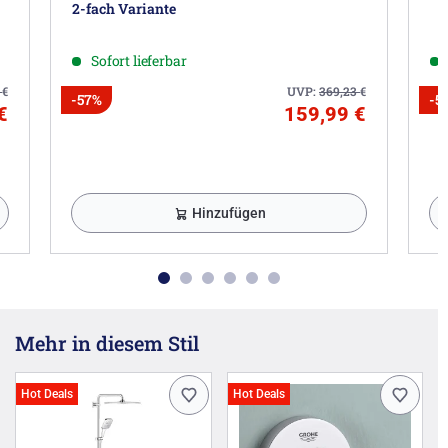
2-fach Variante
Sofort lieferbar
9
€
UVP:
369,23
€
-57%
-5
€
159,99 €
Hinzufügen
Mehr in diesem Stil
Hot Deals
Hot Deals