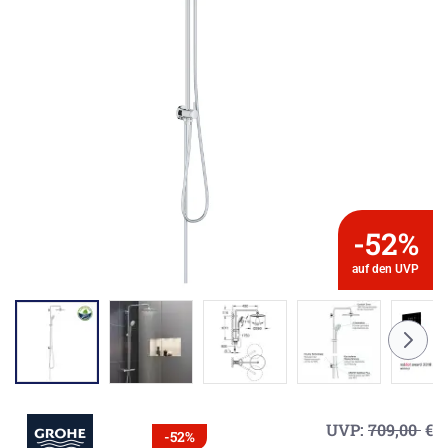
-52%
auf den UVP
UVP:
709,00
€
-52%