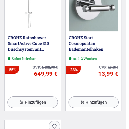
GROHE Rainshower
GROHE Start
SmartActive Cube 310
Cosmopolitan
Duschsystem mit
Bademantelhaken
Thermostatbatterie
Sofort lieferbar
ca. 1-2 Wochen
UVP:
1.432,70
€
UVP:
18,15
€
-55%
-23%
649,99 €
13,99 €
Hinzufügen
Hinzufügen