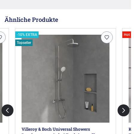
Ähnliche Produkte
-10% EXTRA
Hot D
Topseller
Villeroy & Boch Universal Showers
Kr