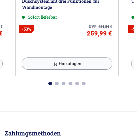
Duschsystem mit drei Funktionen, für
Th
Wandmontage
Sofort lieferbar
5
€
UVP:
554,54
€
-53%
-5
€
259,99 €
Hinzufügen
Zahlungsmethoden