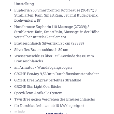
Umstellung
Euphoria 260 SmartControl Kopfbrause (26457); 3
Strahlarten: Rain, SmartRain, Jet; mit Kugelgelenk,
Drehwinkel ± 15°
Handbrause Euphoria 110 Massage (27239); 3
Strahlarten: Rain, SmartRain, Massage; in der Höhe
verstellbar mittels Gleitelement
Brauseschlauch Silverflex 1.75 cm (28388)
Silverflex Brauseschlauch 80 cm
Wasseranschluss über 1/2"-Gewinde des 80 mm
Brauseschlauchs
an Armatur / Wandabgangsbogen
GROHE EcoJoy 9,5 l/min Durchflusskonstanthalter
GROHE DreamSpray perfektes Strahlbild
GROHE StarLight Oberfläche
SpeedClean Antikalk-System
Twistfree gegen Verdrehen des Brauseschlauchs
für Durchlauferhitzer ab 18 kW/h geeignet
Mindestdurchfluss 7 l/min