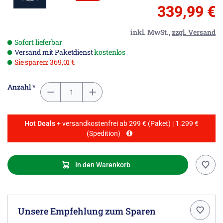
339,99 €
inkl. MwSt.,
zzgl. Versand
Sofort lieferbar
Versand mit Paketdienst
kostenlos
Sie sparen: 369,01 €
Anzahl *
Hot Deals
+ versandkostenfrei ab 299 € (Paket) | 1.299 €
(Spedition)
In den Warenkorb
Unsere Empfehlung zum Sparen