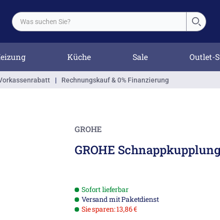
eizung
Küche
Sale
Outlet-S
Vorkassenrabatt
|
Rechnungskauf & 0% Finanzierung
GROHE
GROHE Schnappkupplun
Sofort lieferbar
Versand mit Paketdienst
Sie sparen: 13,86 €