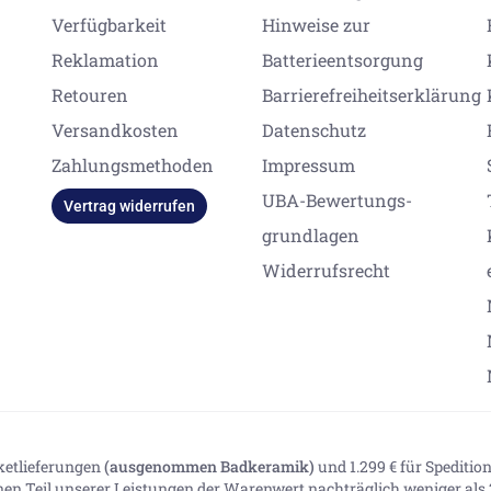
Verfügbarkeit
Hinweise zur
Reklamation
Batterieentsorgung
Retouren
Barrierefreiheitserklärung
Versandkosten
Datenschutz
Zahlungsmethoden
Impressum
UBA-Bewertungs-
Vertrag widerrufen
grundlagen
Widerrufsrecht
aketlieferungen
(ausgenommen Badkeramik)
und 1.299 € für Spediti
inen Teil unserer Leistungen der Warenwert nachträglich weniger als 2