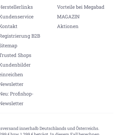
Herstellerlinks
Vorteile bei Megabad
Kundenservice
MAGAZIN
Kontakt
Aktionen
Registrierung B2B
Sitemap
Trusted Shops
Kundenbilder
einreichen
Newsletter
Neu: Profishop-
Newsletter
onsversand innerhalb Deutschlands und Österreichs.
99 € bzw. 1.299 € beträgt. In diesem Fall berechnen