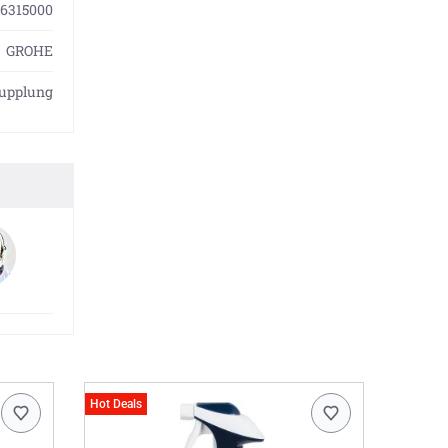
6315000
GROHE
kupplung
Hot Deals