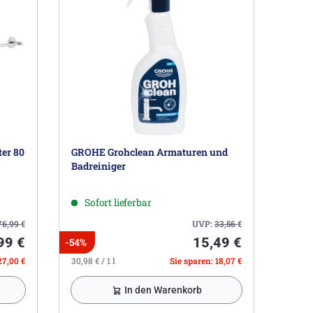
er 80
GROHE Grohclean Armaturen und
Badreiniger
Sofort lieferbar
76,99
€
UVP:
33,56
€
99 €
15,49 €
-54%
27,00 €
30,98 € / 1 l
Sie sparen: 18,07 €
In den Warenkorb