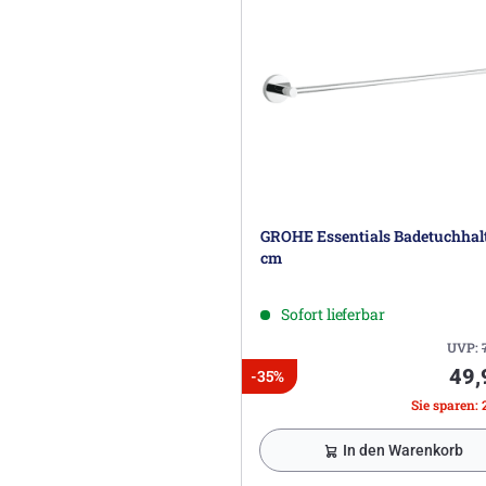
GROHE Essentials Badetuchhalt
cm
Sofort lieferbar
UVP:
49,
-35%
Sie sparen: 
In den Warenkorb