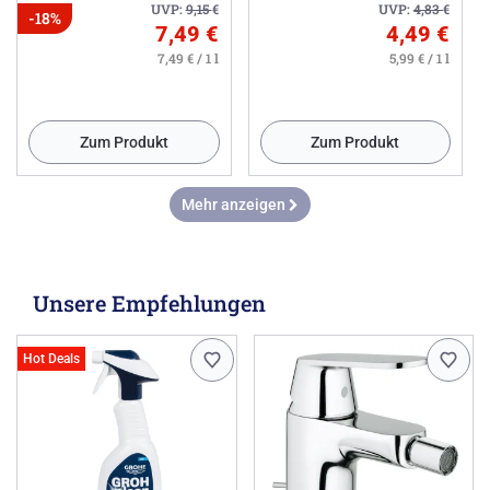
UVP:
9,15
€
UVP:
4,83
€
-18%
7,49 €
4,49 €
7,49 € / 1 l
5,99 € / 1 l
Zum Produkt
Zum Produkt
Mehr anzeigen
Unsere Empfehlungen
Hot Deals