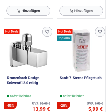
Hinzufügen
Hinzufügen
Hot Deals
Hot Deals
Topseller
Kronenbach Design
Sanit 7-Sterne Pflegetuch
Eckventil 2.0 eckig
Sofort lieferbar
Sofort lieferbar
UVP:
30,03
€
UVP:
7,50
€
-53%
-20%
13,99 €
5,99 €