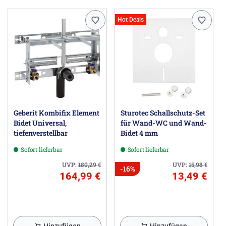
Hot Deals
Geberit Kombifix Element
Sturotec Schallschutz-Set
Bidet Universal,
für Wand-WC und Wand-
tiefenverstellbar
Bidet 4 mm
Sofort lieferbar
Sofort lieferbar
UVP:
180,29
€
UVP:
15,98
€
-16%
164,99 €
13,49 €
Hinzufügen
Hinzufügen