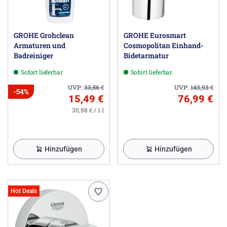
GROHE Grohclean
GROHE Eurosmart
Armaturen und
Cosmopolitan Einhand-
Badreiniger
Bidetarmatur
Sofort lieferbar
Sofort lieferbar
UVP:
33,56
€
UVP:
143,93
€
-54%
15,49 €
76,99 €
30,98 € / 1 l
Hinzufügen
Hinzufügen
Hot Deals