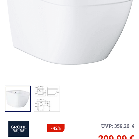
UVP:
359,26
€
-42%
209,99 €