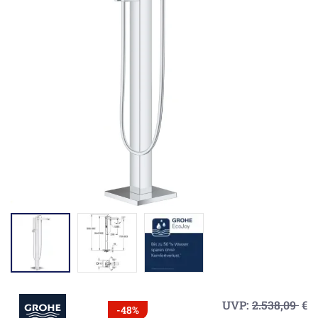
UVP:
2.538,09
€
-48%