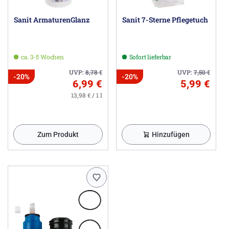
Sanit ArmaturenGlanz
Sanit 7-Sterne Pflegetuch
ca. 3-5 Wochen
Sofort lieferbar
UVP:
8,78
€
UVP:
7,50
€
-20%
-20%
6,99 €
5,99 €
13,98 € / 1 l
Zum Produkt
Hinzufügen