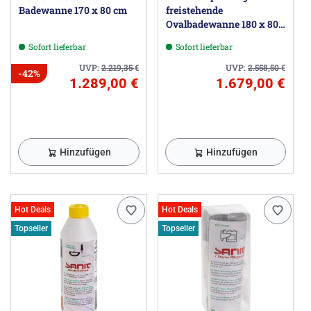
Badewanne 170 x 80 cm
freistehende
Ovalbadewanne 180 x 80
cm
Sofort lieferbar
Sofort lieferbar
UVP:
2.219,35
€
UVP:
2.558,50
€
-42%
1.289,00 €
1.679,00 €
Hinzufügen
Hinzufügen
Hot Deals
Hot Deals
Topseller
Topseller