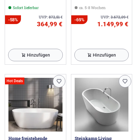
mit Schürze und
Sofort lieferbar
ca. 5-8 Wochen
verdecktem Überlauf
UVP:
872,51
€
UVP:
3.672,09
€
-58%
-69%
364,99 €
1.149,99 €
Hinzufügen
Hinzufügen
Hot Deals
Home freistehende
Steinkamp Living