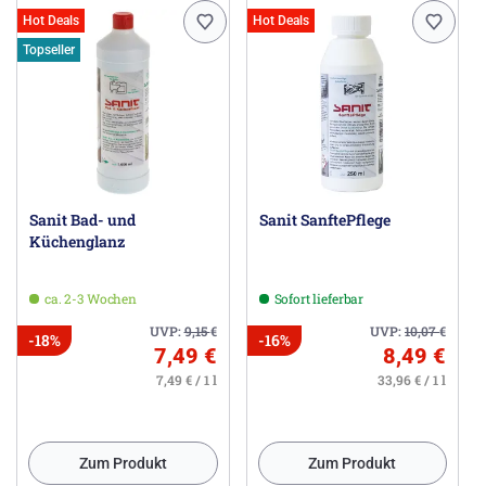
Hot Deals
Hot Deals
Topseller
Sanit Bad- und
Sanit SanftePflege
Küchenglanz
ca. 2-3 Wochen
Sofort lieferbar
UVP:
9,15
€
UVP:
10,07
€
-18%
-16%
7,49 €
8,49 €
7,49 € / 1 l
33,96 € / 1 l
Zum Produkt
Zum Produkt