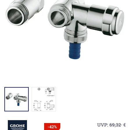
UVP:
69,32
€
-42%