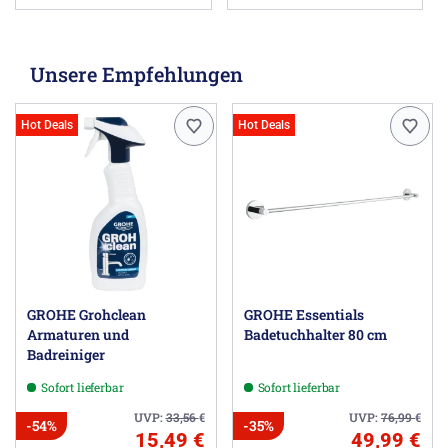
Unsere Empfehlungen
Hot Deals
Hot Deals
GROHE Grohclean
GROHE Essentials
Armaturen und
Badetuchhalter 80 cm
Badreiniger
Sofort lieferbar
Sofort lieferbar
UVP:
33,56
€
UVP:
76,99
€
-54%
-35%
15,49 €
49,99 €