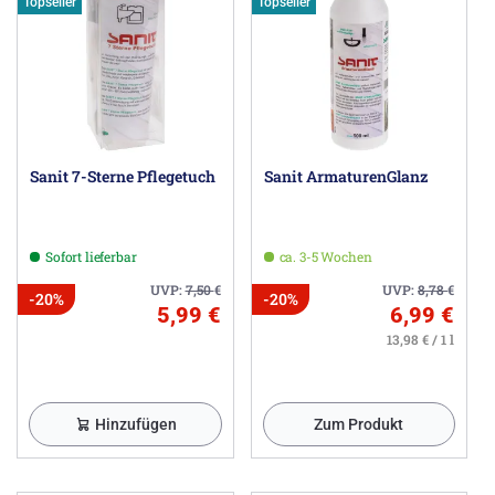
Topseller
Topseller
Sanit 7-Sterne Pflegetuch
Sanit ArmaturenGlanz
Sofort lieferbar
ca. 3-5 Wochen
UVP:
7,50
€
UVP:
8,78
€
-20%
-20%
5,99 €
6,99 €
13,98 € / 1 l
Hinzufügen
Zum Produkt