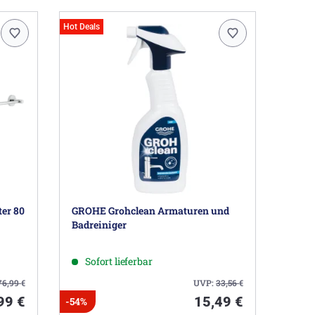
Hot Deals
er 80
GROHE Grohclean Armaturen und
Badreiniger
Sofort lieferbar
76,99
€
UVP:
33,56
€
99 €
15,49 €
-54%