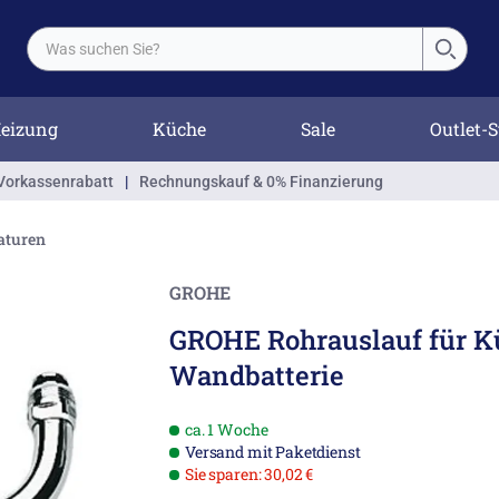
eizung
Küche
Sale
Outlet-S
Vorkassenrabatt
|
Rechnungskauf & 0% Finanzierung
aturen
GROHE
GROHE Rohrauslauf für K
Wandbatterie
ca. 1 Woche
Versand mit Paketdienst
Sie sparen: 30,02 €