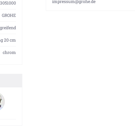
impressum@grohe.de
13051000
GROHE
greifend
g 20 cm
chrom