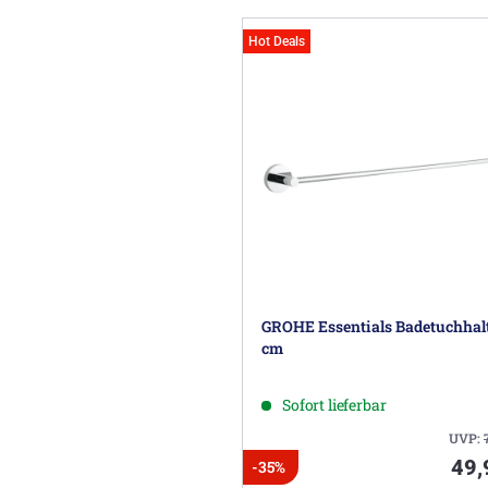
Hot Deals
GROHE Essentials Badetuchhalt
cm
Sofort lieferbar
UVP:
49,
-35%