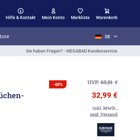
Hilfe & Kontakt
Mein Konto
Merkliste
Warenkorb
tore
DE
Sie haben Fragen? - MEGABAD Kundenservice
UVP:
63,01
€
-48%
üchen-
32,99 €
inkl. MwSt.,
zzgl. Versand