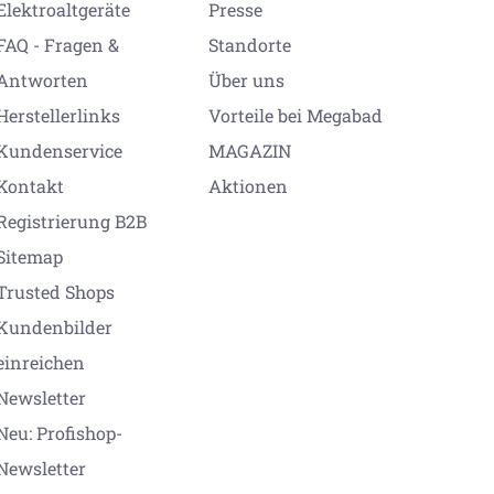
Elektroaltgeräte
Presse
FAQ - Fragen &
Standorte
Antworten
Über uns
Herstellerlinks
Vorteile bei Megabad
Kundenservice
MAGAZIN
Kontakt
Aktionen
Registrierung B2B
Sitemap
Trusted Shops
Kundenbilder
einreichen
Newsletter
Neu: Profishop-
Newsletter