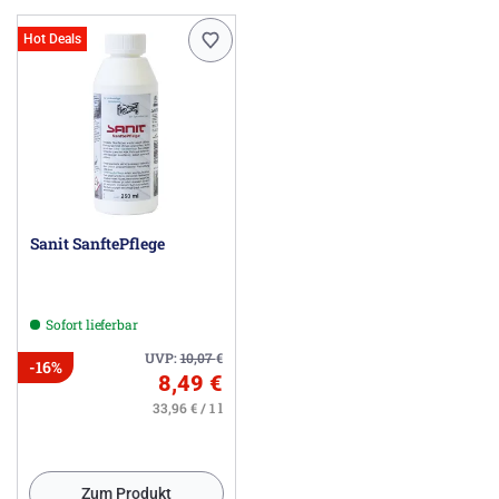
Hot Deals
Sanit SanftePflege
Sofort lieferbar
UVP:
10,07
€
-16%
8,49 €
33,96 € / 1 l
Zum Produkt