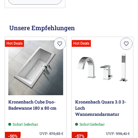
Unsere Empfehlungen
Hot Deals
Hot Deals
Kronenbach Cube Duo-
Kronenbach Quara 3.0 3-
Badewanne 180 x 80 cm
Loch
Wannenrandarmatur
Sofort lieferbar
Sofort lieferbar
UVP:
570,53
€
UVP:
996,41
€
-50%
-57%