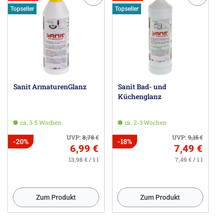
Topseller
Topseller
Sanit ArmaturenGlanz
Sanit Bad- und
Küchenglanz
ca. 3-5 Wochen
ca. 2-3 Wochen
UVP:
8,78
€
UVP:
9,15
€
-20%
-18%
6,99 €
7,49 €
13,98 € / 1 l
7,49 € / 1 l
Zum Produkt
Zum Produkt