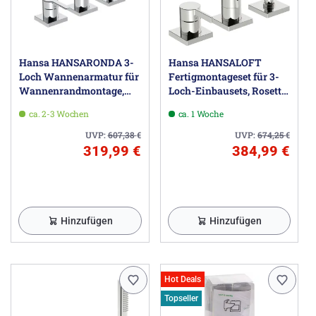
Hansa HANSARONDA 3-
Hansa HANSALOFT
Loch Wannenarmatur für
Fertigmontageset für 3-
Wannenrandmontage,
Loch-Einbausets, Rosette
Rosette eckig
eckig
ca. 2-3 Wochen
ca. 1 Woche
UVP:
607,38
€
UVP:
674,25
€
319,99 €
384,99 €
Hinzufügen
Hinzufügen
Hot Deals
Topseller