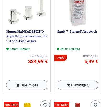
Hansa HANSADESIGNO
Sanit 7-Sterne Pflegetuch
Style Einhandmischer für
3-Loch-Einbausets
Sofort lieferbar
Sofort lieferbar
UVP:
606,31
€
UVP:
7,50
€
-20%
334,99 €
5,99 €
Hinzufügen
Hinzufügen
Hot Deals
Hot Deals