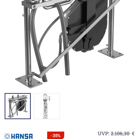
UVP:
2.106,30
€
-35%