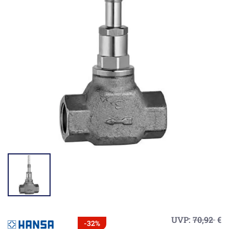
UVP:
70,92
€
-32%