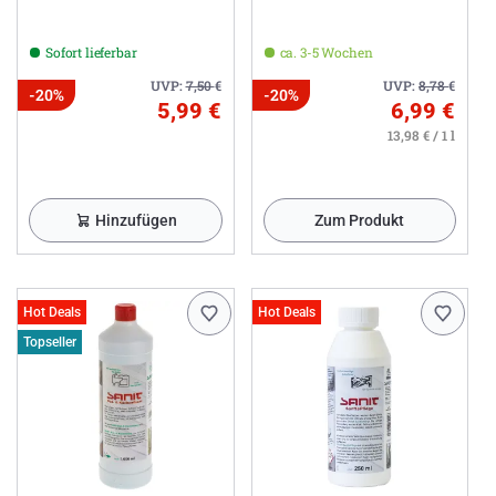
Sofort lieferbar
ca. 3-5 Wochen
UVP:
7,50
€
UVP:
8,78
€
-20%
-20%
5,99 €
6,99 €
13,98 € / 1 l
Hinzufügen
Zum Produkt
Hot Deals
Hot Deals
Topseller