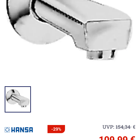
UVP:
154,34
€
-29%
109,99 €