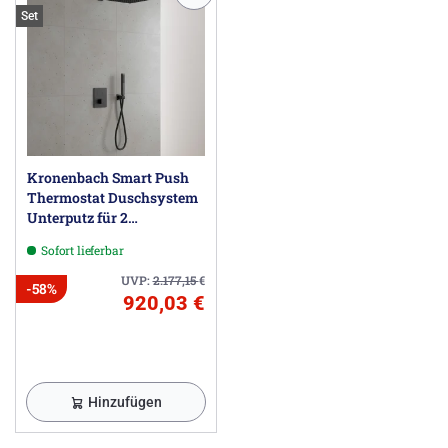
Set
Kronenbach Smart Push
Thermostat Duschsystem
Unterputz für 2
Verbraucher, eckig
Sofort lieferbar
UVP:
2.177,15
€
-58%
920,03 €
Hinzufügen