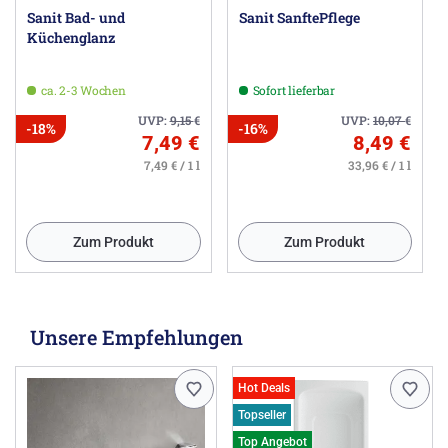
Sanit Bad- und
Sanit SanftePflege
Küchenglanz
ca. 2-3 Wochen
Sofort lieferbar
UVP:
9,15
€
UVP:
10,07
€
-18%
-16%
7,49 €
8,49 €
7,49 € / 1 l
33,96 € / 1 l
Zum Produkt
Zum Produkt
Unsere Empfehlungen
Hot Deals
Topseller
Top Angebot