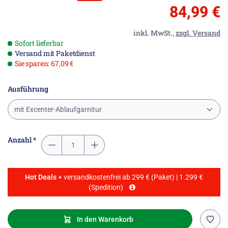
84,99 €
inkl. MwSt.,
zzgl. Versand
Sofort lieferbar
Versand mit Paketdienst
Sie sparen: 67,09 €
Ausführung
mit Excenter-Ablaufgarnitur
Anzahl *
Hot Deals
+ versandkostenfrei ab 299 € (Paket) | 1.299 €
(Spedition)
In den Warenkorb