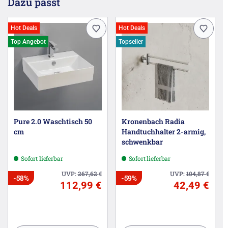
Dazu passt
Hot Deals
Hot Deals
Top Angebot
Topseller
Pure 2.0 Waschtisch 50
Kronenbach Radia
cm
Handtuchhalter 2-armig,
schwenkbar
Sofort lieferbar
Sofort lieferbar
UVP:
267,62
€
UVP:
104,87
€
-58%
-59%
112,99 €
42,49 €