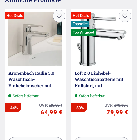
Hot Deals
Hot Deals
Topseller
Top Angebot
Kronenbach Radia 3.0
Loft 2.0 Einhebel-
Waschtisch-
Waschtischbatterie mit
Einhebelmischer mit
Kaltstart, mit
Zugstangen-
Ablaufgarnitur
Sofort lieferbar
Sofort lieferbar
Ablaufgarnitur 1 1/4,
wassersparend
UVP:
116,98
€
UVP:
170,00
€
-44%
-53%
64,99 €
79,99 €