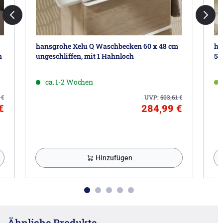
hansgrohe Xelu Q Waschbecken 60 x 48 cm
ha
n
ungeschliffen, mit 1 Hahnloch
58
ca. 1-2 Wochen
1
€
UVP:
503,61
€
€
284,99 €
Hinzufügen
Ähnliche Produkte