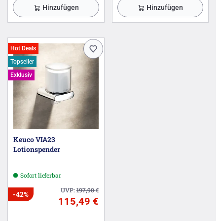
Hinzufügen
Hinzufügen
Hot Deals
Topseller
Exklusiv
Keuco VIA23
Lotionspender
Sofort lieferbar
UVP:
197,90
€
-42%
115,49 €