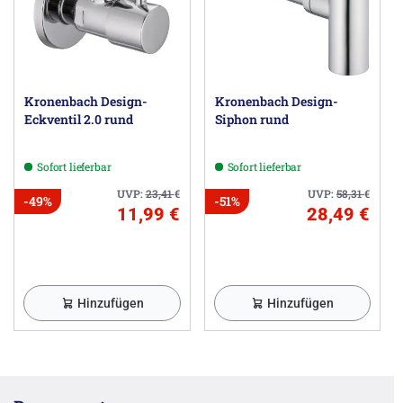
Hansgrohe Vertriebs GmbH, Auestr. 5-9, 77761 Schiltach
DE, info@hansgrohe.de
Kronenbach Design-
Kronenbach Design-
Eckventil 2.0 rund
Siphon rund
Sofort lieferbar
Sofort lieferbar
UVP:
23,41
€
UVP:
58,31
€
-49%
-51%
11,99 €
28,49 €
Hinzufügen
Hinzufügen