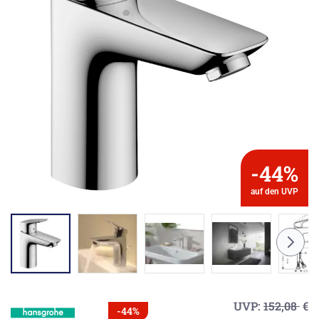
-44%
auf den UVP
UVP:
152,08
€
-44%