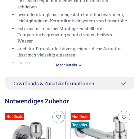
lässt sich bequem mit einer Hand öffnen und
schließen
besonders langlebig: ausgestattet mit hochwertigem,
leichtgängigem Keramikmischsystem von hansgrohe
extra sicher: eine bei Montage einstellbare
Temperaturbegrenzung schützt vor zu heißem
Wasser
auch für Durchlauferhitzer geeignet: diese Armatur
lässt sich vielseitig einsetzen
Lieferumfang: Einhebel-Waschtischmischer,
Mehr Details
Anschlussschläuche, Schaftbefestigung,
Montageanleitung
in allen Bestandteilen sind Premium-Materialien
Downloads & Zusatzinformationen
verbaut – für mehr Sicherheit und Nachhaltigkeit im
Haushalt
Notwendiges Zubehör
hansgrohe seit 1901 – die Premium-Marke für
zuverlässige Bad- und Küchenprodukte
5 Jahre freiwillige Herstellergarantie auf ein Produkt,
Hot Deals
Hot Deals
das nach höchsten Qualitätsstandards gefertigt wurde
Topseller
Herstellerinformationen