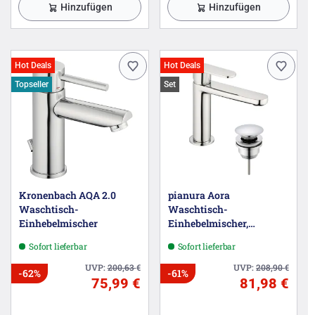
Hinzufügen
Hinzufügen
Hot Deals
Hot Deals
Topseller
Set
Kronenbach AQA 2.0
pianura Aora
Waschtisch-
Waschtisch-
Einhebelmischer
Einhebelmischer,
wassersparend inkl. Pop
Sofort lieferbar
Sofort lieferbar
Up Ablaufventil
UVP:
200,63
€
UVP:
208,90
€
-62%
-61%
75,99 €
81,98 €