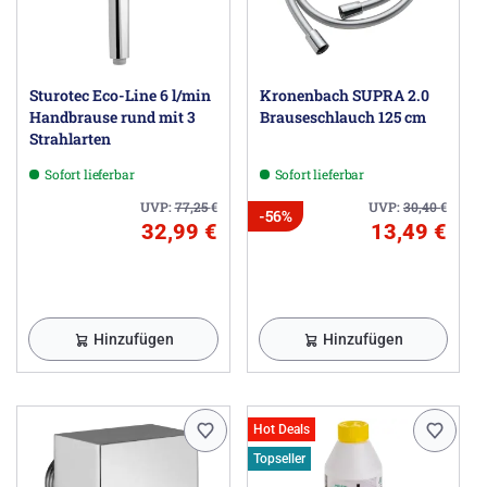
Sturotec Eco-Line 6 l/min
Kronenbach SUPRA 2.0
Handbrause rund mit 3
Brauseschlauch 125 cm
Strahlarten
Sofort lieferbar
Sofort lieferbar
UVP:
77,25
€
UVP:
30,40
€
-56%
32,99 €
13,49 €
Hinzufügen
Hinzufügen
Hot Deals
Topseller