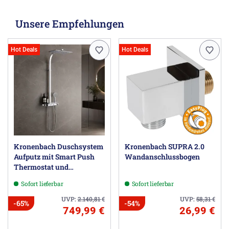
Unsere Empfehlungen
Hot Deals
Hot Deals
Kronenbach Duschsystem
Kronenbach SUPRA 2.0
Aufputz mit Smart Push
Wandanschlussbogen
Thermostat und
Glasablage
Sofort lieferbar
Sofort lieferbar
UVP:
2.140,81
€
UVP:
58,31
€
-65%
-54%
749,99 €
26,99 €