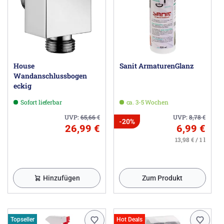
House
Sanit ArmaturenGlanz
Wandanschlussbogen
eckig
Sofort lieferbar
ca. 3-5 Wochen
UVP:
65,66
€
UVP:
8,78
€
-20%
26,99 €
6,99 €
13,98 € / 1 l
Hinzufügen
Zum Produkt
Topseller
Hot Deals