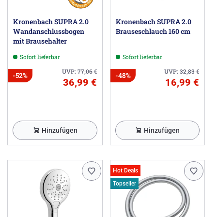
Kronenbach SUPRA 2.0
Kronenbach SUPRA 2.0
Wandanschlussbogen
Brauseschlauch 160 cm
mit Brausehalter
Sofort lieferbar
Sofort lieferbar
UVP:
77,06
€
UVP:
32,83
€
-52%
-48%
36,99 €
16,99 €
Hinzufügen
Hinzufügen
Hot Deals
Topseller