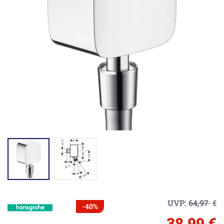
UVP:
64,97
€
-40%
38,99 €