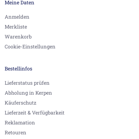
Eckversion ohne Beleuchtung manuell Weiß 10/14 -
Meine Daten
12/15
26870001 HG shower panel Lift 2 Pharo M 20 wall/
Anmelden
Chrom 04/04 - 07/12
Merkliste
26871000 Pharo Duschpaneel Lift 2 M 20 Wand-/
Eckversion ohne Beleuchtung manuell Chrom 10/14 -
Warenkorb
12/16
Cookie-Einstellungen
26871000 Pharo Duschpaneel Lift 2 M 20 Wand-/
Eckversion ohne Beleuchtung manuell Chrom 04/04 -
02/09
Bestellinfos
26871000 Pharo Duschpaneel Lift 2 M 20 Wand-/
Eckversion ohne Beleuchtung manuell Chrom 03/09 -
09/09
Lieferstatus prüfen
26871000 Pharo Duschpaneel Lift 2 M 20 Wand-/
Abholung in Kerpen
Eckversion ohne Beleuchtung manuell Chrom 10/09 -
09/14
Käuferschutz
26871001 HG shower panel Lift 2 Pharo M 20 Chrom
Lieferzeit & Verfügbarkeit
04/04 - 12/13
Reklamation
27005000 Raindance Raindance S Duschpaneel
Aufputz Chrom 04/06 - 09/09
Retouren
27005000 Raindance Raindance S Duschpaneel