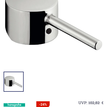
UVP:
102,82
€
-24%