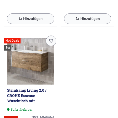
03/12
10418000 AXOR Starck Einhebel-Wannenmischer
Unterputz mit Pingriff und integrierter
Hinzufügen
Hinzufügen
Sicherungskombination nach EN1717 Chrom >04/12
10445000 AXOR Starck X Einhebel-Wannenmischer
Unterputz Chrom 04/05 - 04/09
10445000 AXOR Starck X Einhebel-Wannenmischer
Hot Deals
Unterputz Chrom 05/10 - 07/11
Set
10445000 AXOR Starck X Einhebel-Wannenmischer
Unterputz Chrom 05/11 - 07/12
10445000 AXOR Starck X Einhebel-Wannenmischer
Unterputz Chrom >08/12
10447000 AXOR Starck X Einhebel-Wannenmischer
Unterputz mit integrierter Sicherungskombination
nach EN1717 Chrom 04/05 - 04/10
Steinkamp Living 2.0 /
10447000 AXOR Starck X Einhebel-Wannenmischer
GROHE Essence
Unterputz mit integrierter Sicherungskombination
Waschtisch mit
nach EN1717 Chrom 05/10 - 04/11
Unterschrank 100 cm
10447000 AXOR Starck X Einhebel-Wannenmischer
Sofort lieferbar
Unterputz mit integrierter Sicherungskombination
UVP:
1.747,10
€
nach EN1717 Chrom >05/11