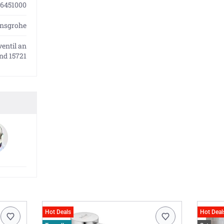
6451000
nsgrohe
ventil an
nd 15721
Hot Deals
Hot Deal