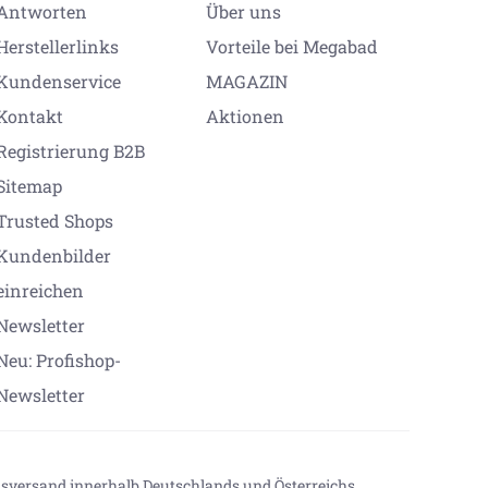
Antworten
Über uns
Herstellerlinks
Vorteile bei Megabad
Kundenservice
MAGAZIN
Kontakt
Aktionen
Registrierung B2B
Sitemap
Trusted Shops
Kundenbilder
einreichen
Newsletter
Neu: Profishop-
Newsletter
onsversand innerhalb Deutschlands und Österreichs.