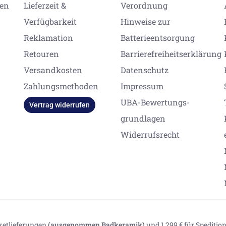
gen
Lieferzeit &
Verordnung
Verfügbarkeit
Hinweise zur
Reklamation
Batterieentsorgung
Retouren
Barrierefreiheitserklärung
Versandkosten
Datenschutz
Zahlungsmethoden
Impressum
UBA-Bewertungs-
Vertrag widerrufen
grundlagen
Widerrufsrecht
aketlieferungen
(ausgenommen Badkeramik)
und 1.299 € für Spediti