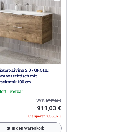
kamp Living 2.0 / GROHE
nce Waschtisch mit
rschrank 100 cm
fort lieferbar
UVP:
1.747,10
€
911,03 €
Sie sparen: 836,07 €
In den Warenkorb