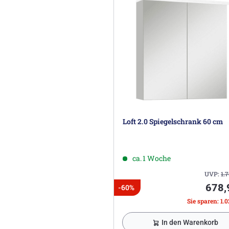
Loft 2.0 Spiegelschrank 60 cm
ca. 1 Woche
UVP:
1.
678,
-60%
Sie sparen: 1.0
In den Warenkorb