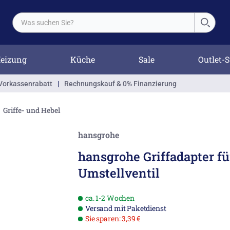
eizung
Küche
Sale
Outlet-S
Vorkassenrabatt
|
Rechnungskauf & 0% Finanzierung
Griffe- und Hebel
hansgrohe
hansgrohe Griffadapter f
Umstellventil
ca. 1-2 Wochen
Versand mit Paketdienst
Sie sparen: 3,39 €