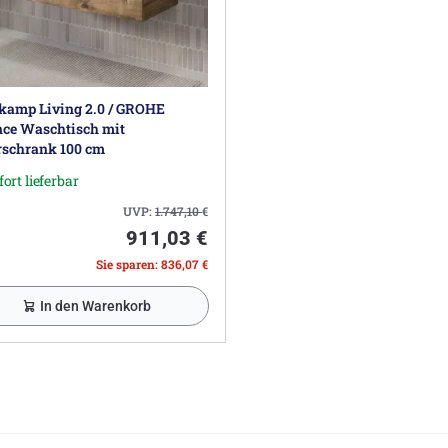
kamp Living 2.0 / GROHE
nce Waschtisch mit
rschrank 100 cm
fort lieferbar
UVP:
1.747,10
€
911,03 €
Sie sparen: 836,07 €
In den Warenkorb