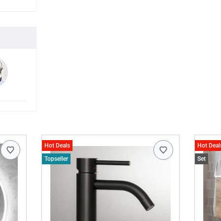
Hot Deals
Hot Deal
Topseller
Set