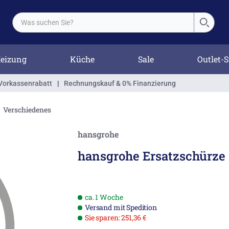
eizung
Küche
Sale
Outlet-S
Vorkassenrabatt
|
Rechnungskauf & 0% Finanzierung
Verschiedenes
hansgrohe
hansgrohe Ersatzschürze 
ca. 1 Woche
Versand mit Spedition
Sie sparen: 251,36 €