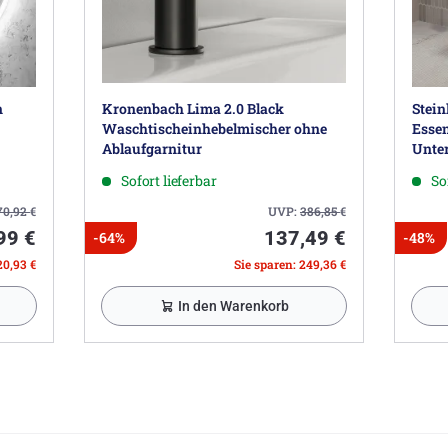
n
Kronenbach Lima 2.0 Black
Stein
Waschtischeinhebelmischer ohne
Esse
Ablaufgarnitur
Unte
Sofort lieferbar
So
70,92
€
UVP:
386,85
€
99 €
137,49 €
-64%
-48%
20,93 €
Sie sparen: 249,36 €
In den Warenkorb