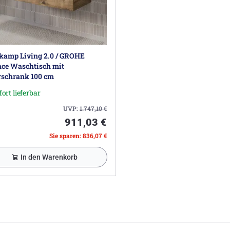
kamp Living 2.0 / GROHE
nce Waschtisch mit
rschrank 100 cm
fort lieferbar
UVP:
1.747,10
€
911,03 €
Sie sparen: 836,07 €
In den Warenkorb