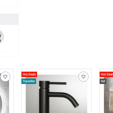
Hot Deals
Hot Deal
Topseller
Set