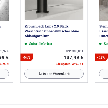
n
Kronenbach Lima 2.0 Black
Stein
Waschtischeinhebelmischer ohne
Esse
Ablaufgarnitur
Unte
Sofort lieferbar
So
70,92
€
UVP:
386,85
€
99 €
137,49 €
-64%
-48%
20,93 €
Sie sparen: 249,36 €
In den Warenkorb