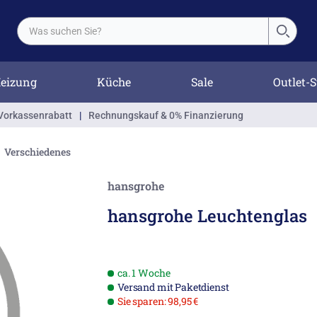
eizung
Küche
Sale
Outlet-S
Vorkassenrabatt
|
Rechnungskauf & 0% Finanzierung
Verschiedenes
hansgrohe
hansgrohe Leuchtenglas
ca. 1 Woche
Versand mit Paketdienst
Sie sparen: 98,95 €