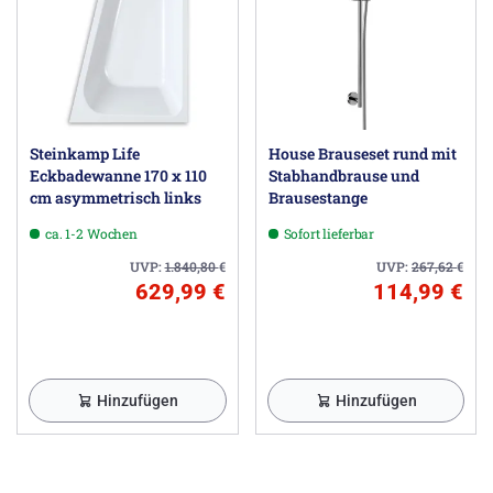
Steinkamp Life
House Brauseset rund mit
Eckbadewanne 170 x 110
Stabhandbrause und
cm asymmetrisch links
Brausestange
ca. 1-2 Wochen
Sofort lieferbar
UVP:
1.840,80
€
UVP:
267,62
€
629,99 €
114,99 €
Hinzufügen
Hinzufügen