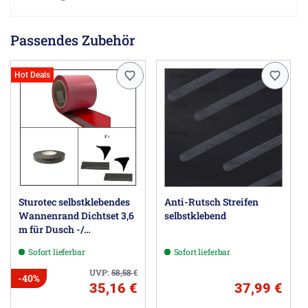
Passendes Zubehör
Hot Deals
Sturotec selbstklebendes
Anti-Rutsch Streifen
Wannenrand Dichtset 3,6
selbstklebend
m für Dusch -/
Badewanne
Sofort lieferbar
Sofort lieferbar
UVP:
58,58
€
-40%
35,16 €
37,99 €