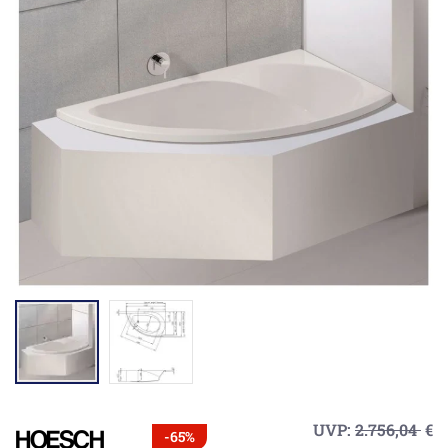
UVP:
2.756,04
€
-65%