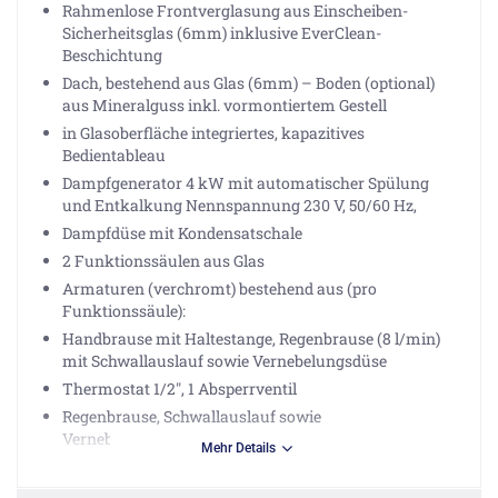
Rahmenlose Frontverglasung aus Einscheiben-
Sicherheitsglas (6mm) inklusive EverClean-
Beschichtung
Dach, bestehend aus Glas (6mm) – Boden (optional)
aus Mineralguss inkl. vormontiertem Gestell
in Glasoberfläche integriertes, kapazitives
Bedientableau
Dampfgenerator 4 kW mit automatischer Spülung
und Entkalkung Nennspannung 230 V, 50/60 Hz,
Dampfdüse mit Kondensatschale
2 Funktionssäulen aus Glas
Armaturen (verchromt) bestehend aus (pro
Funktionssäule):
Handbrause mit Haltestange, Regenbrause (8 l/min)
mit Schwallauslauf sowie Vernebelungsdüse
Thermostat 1/2", 1 Absperrventil
Regenbrause, Schwallauslauf sowie
Vernebelungsdüse elektronisch bedienbar
Mehr Details
Sound-Modul mit Radio und 2 Lautsprechern
Bluetooth