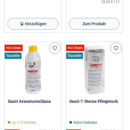
13,32 € / 1 l
Herstellerinformationen
HOESCH Design GmbH, Schneidhausen, 52372 Kreuzau
DE, info@hoesch.de
Hinzufügen
Zum Produkt
Hot Deals
Hot Deals
Topseller
Topseller
Sanit ArmaturenGlanz
Sanit 7-Sterne Pflegetuch
ca. 3-5 Wochen
Sofort lieferbar