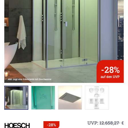
-28%
auf den UVP
UVP:
12.658,27
€
-28%