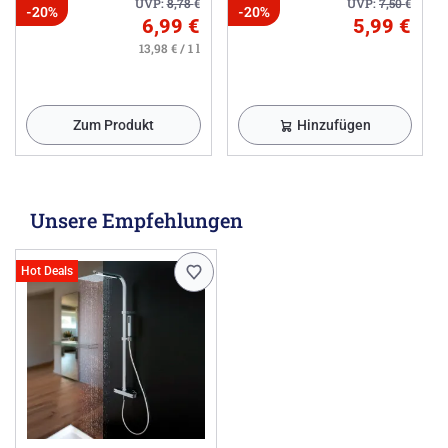
UVP:
8,78
€
UVP:
7,50
€
-20%
-20%
6,99 €
5,99 €
13,98 € / 1 l
Zum Produkt
Hinzufügen
Unsere Empfehlungen
Hot Deals