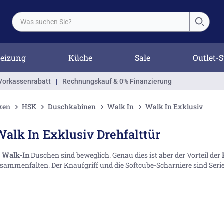
eizung
Küche
Sale
Outlet-S
Vorkassenrabatt
|
Rechnungskauf & 0% Finanzierung
ken
HSK
Duschkabinen
Walk In
Walk In Exklusiv
alk In Exklusiv Drehfalttür
e
Walk-In
Duschen sind beweglich. Genau dies ist aber der Vorteil der
sammenfalten. Der Knaufgriff und die Softcube-Scharniere sind Serie