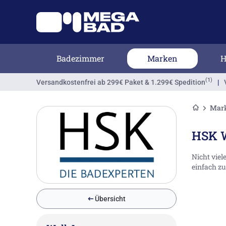
Badezimmer
Marken
H
(1)
Versandkostenfrei
ab 299€ Paket & 1.299€ Spedition
|
Mar
HSK W
Nicht viel
einfach zu
Übersicht