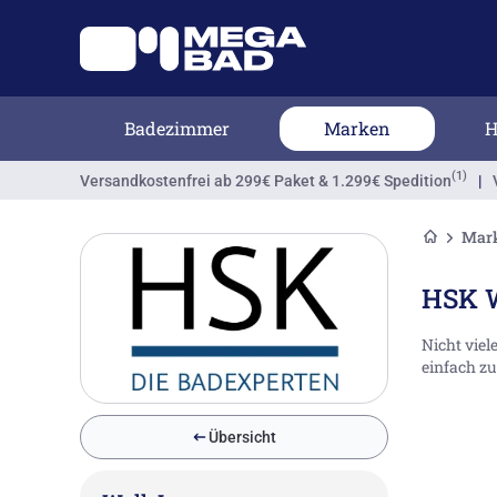
Badezimmer
Marken
H
(1)
Versandkostenfrei
ab 299€ Paket & 1.299€ Spedition
|
Mar
HSK W
Nicht viel
einfach zu
Übersicht