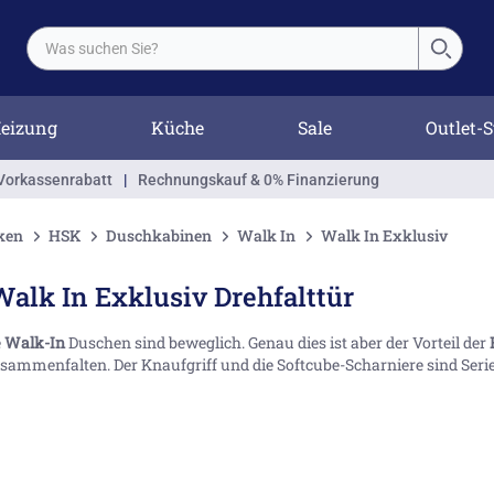
eizung
Küche
Sale
Outlet-S
Vorkassenrabatt
|
Rechnungskauf & 0% Finanzierung
ken
HSK
Duschkabinen
Walk In
Walk In Exklusiv
alk In Exklusiv Drehfalttür
e
Walk-In
Duschen sind beweglich. Genau dies ist aber der Vorteil der
sammenfalten. Der Knaufgriff und die Softcube-Scharniere sind Serie