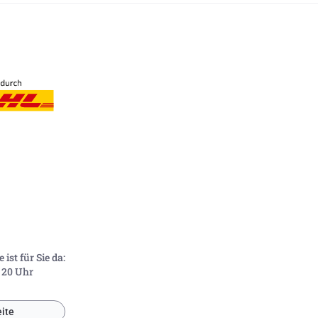
ist für Sie da:
- 20 Uhr
ite