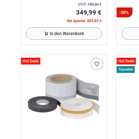
UVP:
753,81
€
349,99 €
-59%
Sie sparen: 403,82 €
In den Warenkorb
Hot Deals
Hot Deals
Topseller