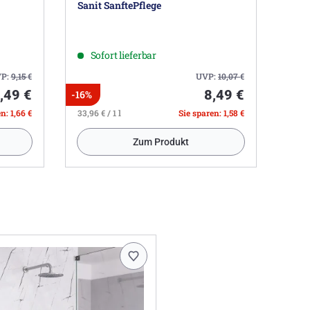
Sanit SanftePflege
Sofort lieferbar
P:
9,15
€
UVP:
10,07
€
,49 €
8,49 €
-16%
n: 1,66 €
33,96 € / 1 l
Sie sparen: 1,58 €
Zum Produkt