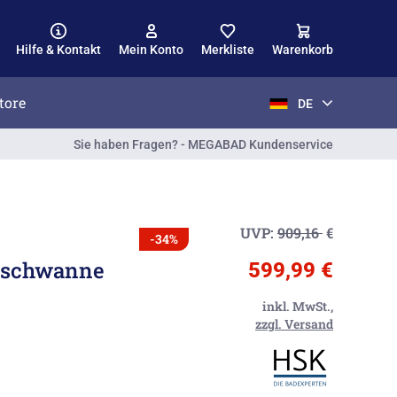
Hilfe & Kontakt
Mein Konto
Merkliste
Warenkorb
tore
DE
Sie haben Fragen? - MEGABAD Kundenservice
UVP:
909,16
€
-34%
uschwanne
599,99 €
inkl. MwSt.,
zzgl. Versand