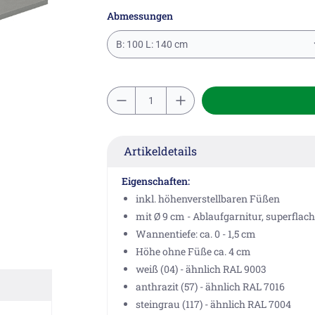
Abmessungen
B: 100 L: 140 cm
Artikeldetails
Eigenschaften:
inkl. höhenverstellbaren Füßen
mit Ø 9 cm - Ablaufgarnitur, superflach
Wannentiefe: ca. 0 - 1,5 cm
Höhe ohne Füße ca. 4 cm
weiß (04) - ähnlich RAL 9003
anthrazit (57) - ähnlich RAL 7016
steingrau (117) - ähnlich RAL 7004