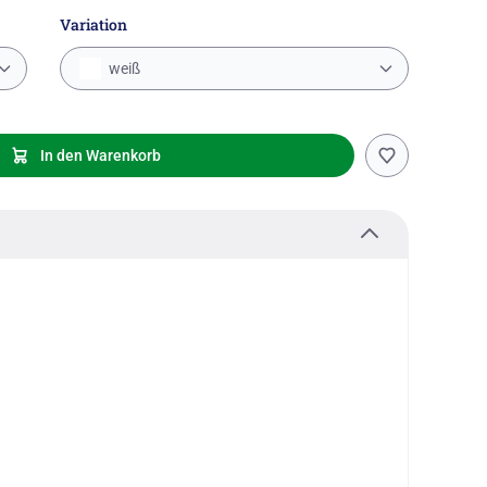
Variation
weiß
In den Warenkorb