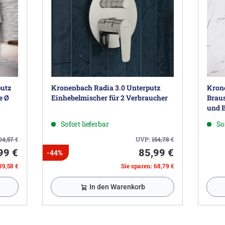
utz
Kronenbach Radia 3.0 Unterputz
Krone
e Ø
Einhebelmischer für 2 Verbraucher
Braus
und 
Sofort lieferbar
So
04,57
€
UVP:
154,78
€
99 €
85,99 €
-44%
39,58 €
Sie sparen: 68,79 €
In den Warenkorb