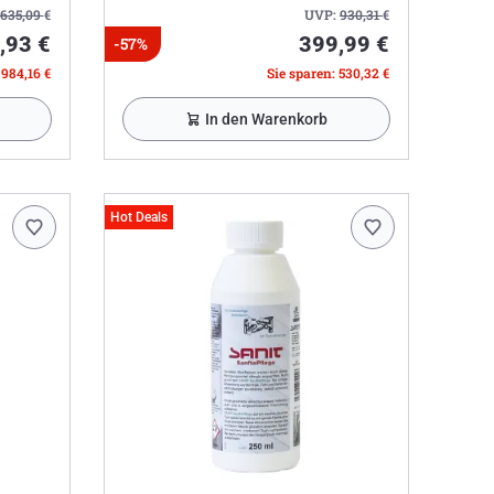
.635,09
€
UVP:
930,31
€
,93 €
399,99 €
-57%
 984,16 €
Sie sparen: 530,32 €
In den Warenkorb
Hot Deals