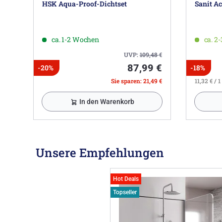
HSK Aqua-Proof-Dichtset
Sanit A
ca. 1-2 Wochen
ca. 2
UVP:
109,48
€
87,99 €
-20%
-18%
Sie sparen: 21,49 €
11,32 € / 1 
In den Warenkorb
Unsere Empfehlungen
Hot Deals
Topseller