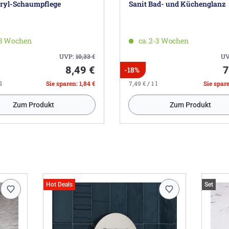
cryl-Schaumpflege
Sanit Bad- und Küchenglanz
-3 Wochen
ca. 2-3 Wochen
UVP:
10,33
€
UV
8,49 €
7
-18%
l
Sie sparen: 1,84 €
7,49 € / 1 l
Sie spare
Zum Produkt
Zum Produkt
Hot Deals
Set