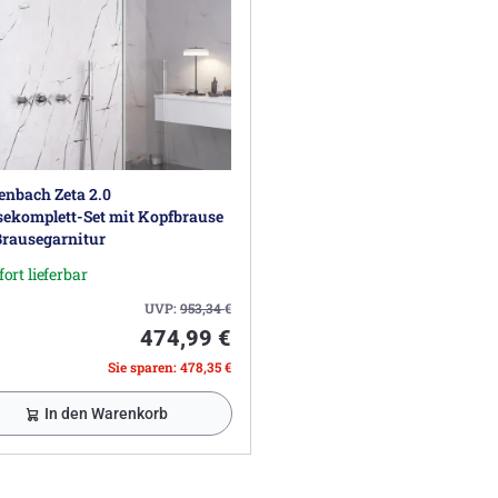
nbach Zeta 2.0
ekomplett-Set mit Kopfbrause
Brausegarnitur
fort lieferbar
UVP:
953,34
€
474,99 €
Sie sparen: 478,35 €
In den Warenkorb