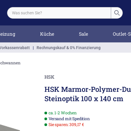
eizung
Küche
Sale
Outlet-S
Vorkassenrabatt
|
Rechnungskauf & 0% Finanzierung
schwannen
HSK
HSK Marmor-Polymer-D
Steinoptik 100 x 140 cm
ca. 1-2 Wochen
Versand mit Spedition
Sie sparen: 309,17 €