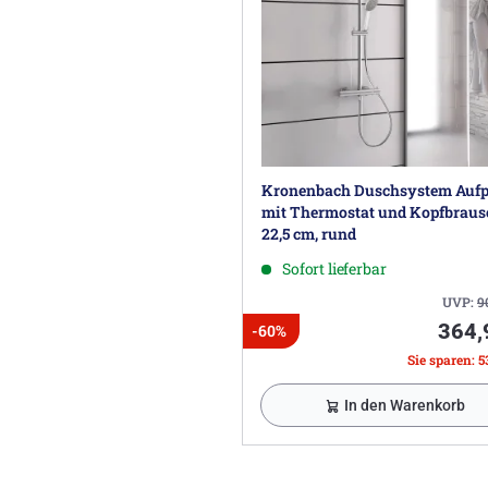
Kronenbach Duschsystem Aufp
mit Thermostat und Kopfbraus
22,5 cm, rund
Sofort lieferbar
UVP:
9
364,
-60%
Sie sparen: 5
In den Warenkorb