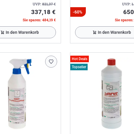
UVP:
821,37
€
UVP:
1
337,18 €
650
-60%
Sie sparen: 484,19 €
Sie sparen:
In den Warenkorb
In den Warenkorb
Hot Deals
Topseller