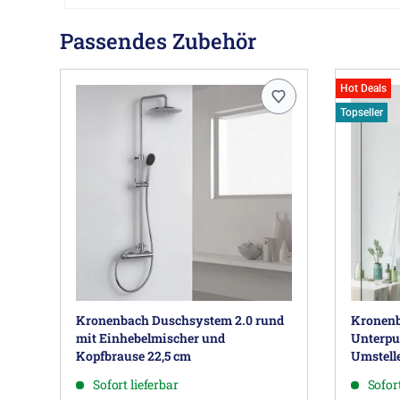
Passendes Zubehör
Hot Deals
Topseller
Kronenbach Duschsystem 2.0 rund
Kronenb
mit Einhebelmischer und
Unterpu
Kopfbrause 22,5 cm
Umstelle
Sofort lieferbar
Sofort