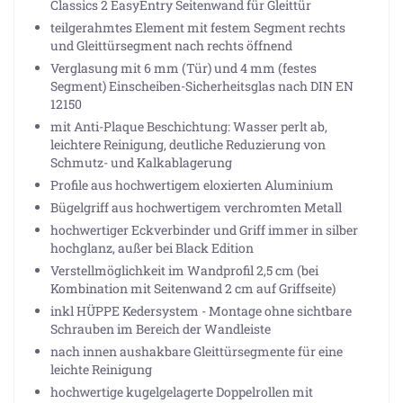
Classics 2 EasyEntry Seitenwand für Gleittür
teilgerahmtes Element mit festem Segment rechts
und Gleittürsegment nach rechts öffnend
Verglasung mit 6 mm (Tür) und 4 mm (festes
Segment) Einscheiben-Sicherheitsglas nach DIN EN
12150
mit Anti-Plaque Beschichtung: Wasser perlt ab,
leichtere Reinigung, deutliche Reduzierung von
Schmutz- und Kalkablagerung
Profile aus hochwertigem eloxierten Aluminium
Bügelgriff aus hochwertigem verchromten Metall
hochwertiger Eckverbinder und Griff immer in silber
hochglanz, außer bei Black Edition
Verstellmöglichkeit im Wandprofil 2,5 cm (bei
Kombination mit Seitenwand 2 cm auf Griffseite)
inkl HÜPPE Kedersystem - Montage ohne sichtbare
Schrauben im Bereich der Wandleiste
nach innen aushakbare Gleittürsegmente für eine
leichte Reinigung
hochwertige kugelgelagerte Doppelrollen mit