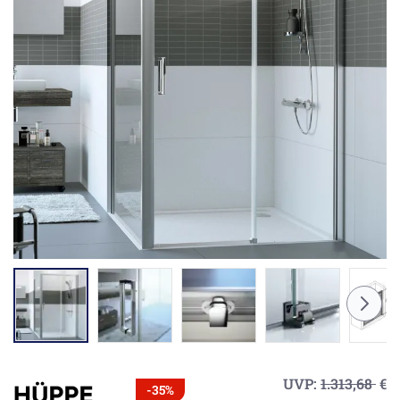
UVP:
1.313,68
€
-35%