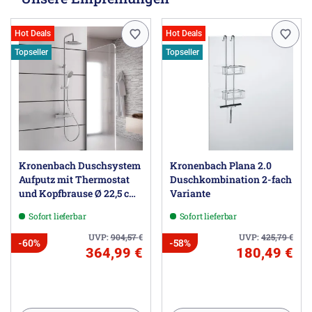
Hot Deals
Hot Deals
Topseller
Topseller
Kronenbach Duschsystem
Kronenbach Plana 2.0
Aufputz mit Thermostat
Duschkombination 2-fach
und Kopfbrause Ø 22,5 cm,
Variante
rund
Sofort lieferbar
Sofort lieferbar
UVP:
904,57
€
UVP:
425,79
€
-60%
-58%
364,99 €
180,49 €