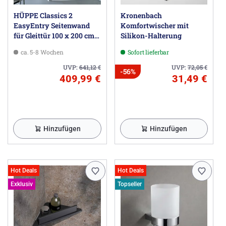
HÜPPE Classics 2
Kronenbach
EasyEntry Seitenwand
Komfortwischer mit
für Gleittür 100 x 200 cm,
Silikon-Halterung
Glas ohne Anti-Plaque
ca. 5-8 Wochen
Sofort lieferbar
UVP:
641,12
€
UVP:
72,05
€
-56%
409,99 €
31,49 €
Hinzufügen
Hinzufügen
Hot Deals
Hot Deals
Exklusiv
Topseller