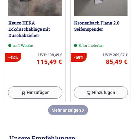
Keuco HERA
Kronenbach Plana 2.0
Eckduschablage mit
Seifenspender
Duschabzieher
ca. 1 Woche
Sofort lieferbar
UVP:
198,49
€
UVP:
209,87
€
-42%
-59%
115,49 €
85,49 €
Hinzufügen
Hinzufügen
Mehr anzeigen
Unsere Empfehlungen