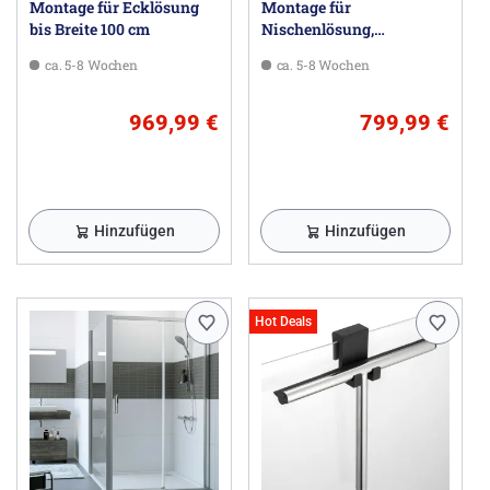
Montage für Ecklösung
Montage für
bis Breite 100 cm
Nischenlösung,
freistehende Trennwände,
ca. 5-8 Wochen
ca. 5-8 Wochen
Badewannenmodelle
969,99 €
799,99 €
Hinzufügen
Hinzufügen
Hot Deals