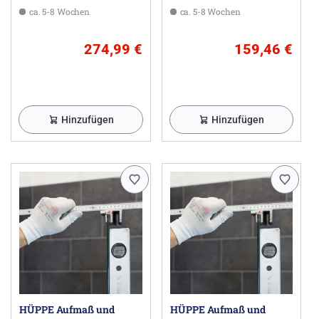
ca. 5-8 Wochen
ca. 5-8 Wochen
Hinweise:
274,99 €
159,46 €
Die angegebenen Abmessungen der Duschkabine
beziehen sich nur für Montage auf Duschwannen. Für
bodengleiche Montage weichen die Maße ab, bitte vor
Bestellung die genauen Abmessungen vom Duschbereich
angeben!
Für diesen Artikel wird der Aufmaß- und Montageservice
Hinzufügen
Hinzufügen
empfohlen.
Für eine Verbreiterung um 1,5 cm für eine
Wandleistenbreite von 3,04 cm kann das
Verbreiterungsprofil Art.-Nr.: A21005 verwendet werden.
Bitte separat bestellen.
Herstellerinformationen
HÜPPE GmbH, Industriestraße 3, 26160 Bad Zwischenahn
DE, hueppe@hueppe.com
HÜPPE Aufmaß und
HÜPPE Aufmaß und