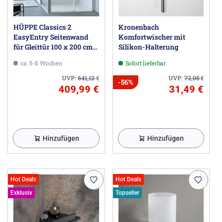
HÜPPE Classics 2
Kronenbach
EasyEntry Seitenwand
Komfortwischer mit
für Gleittür 100 x 200 cm,
Silikon-Halterung
Glas ohne Anti-Plaque
ca. 5-8 Wochen
Sofort lieferbar
UVP:
641,12
€
UVP:
72,05
€
-56%
409,99 €
31,49 €
Hinzufügen
Hinzufügen
Hot Deals
Hot Deals
Exklusiv
Topseller