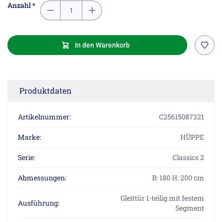
Anzahl *
In den Warenkorb
Produktdaten
Artikelnummer:
C25615087321
Marke:
HÜPPE
Serie:
Classics 2
Abmessungen:
B: 180 H: 200 cm
Gleittür 1-teilig mit festem
Ausführung:
Segment