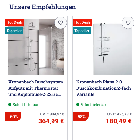
Unsere Empfehlungen
Hot Deals
Hot Deals
Topseller
Topseller
Kronenbach Duschsystem
Kronenbach Plana 2.0
Aufputz mit Thermostat
Duschkombination 2-fach
und Kopfbrause Ø 22,5 cm,
Variante
rund
Sofort lieferbar
Sofort lieferbar
UVP:
904,57
€
UVP:
425,79
€
-60%
-58%
364,99 €
180,49 €