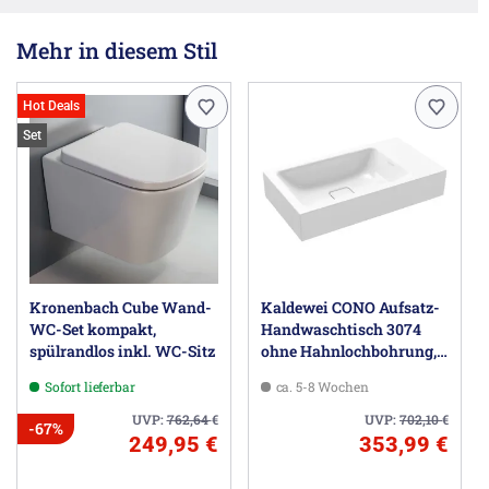
Mehr in diesem Stil
Hot Deals
Set
Kronenbach Cube Wand-
Kaldewei CONO Aufsatz-
WC-Set kompakt,
Handwaschtisch 3074
spülrandlos inkl. WC-Sitz
ohne Hahnlochbohrung,
55 cm
Sofort lieferbar
ca. 5-8 Wochen
UVP:
762,64
€
UVP:
702,10
€
-67%
249,95 €
353,99 €