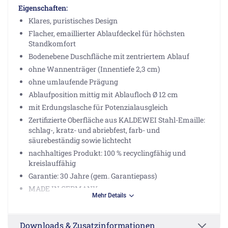
Eigenschaften:
Klares, puristisches Design
Flacher, emaillierter Ablaufdeckel für höchsten
Standkomfort
Bodenebene Duschfläche mit zentriertem Ablauf
ohne Wannenträger (Innentiefe 2,3 cm)
ohne umlaufende Prägung
Ablaufposition mittig mit Ablaufloch Ø 12 cm
mit Erdungslasche für Potenzialausgleich
Zertifizierte Oberfläche aus KALDEWEI Stahl-Emaille:
schlag-, kratz- und abriebfest, farb- und
säurebeständig sowie lichtecht
nachhaltiges Produkt: 100 % recyclingfähig und
kreislauffähig
Garantie: 30 Jahre (gem. Garantiepass)
MADE IN GERMANY
Mehr Details
Hinweis:
Ablaufdeckel und Ablaufgarnitur sind nicht im
Downloads & Zusatzinformationen
Lieferumfang enthalten und müssen separat erworben