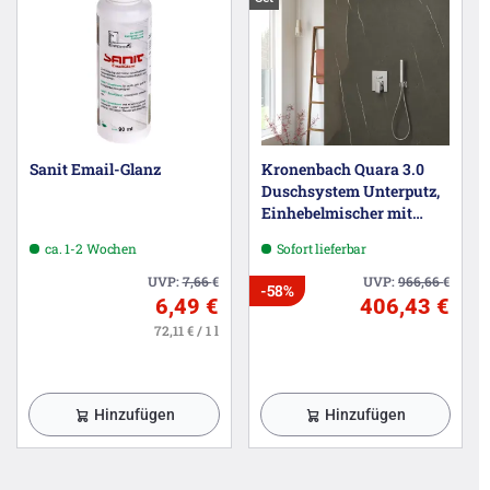
Sanit Email-Glanz
Kronenbach Quara 3.0
Duschsystem Unterputz,
Einhebelmischer mit
Umsteller, eckig
ca. 1-2 Wochen
Sofort lieferbar
UVP:
7,66
€
UVP:
966,66
€
-58%
6,49 €
406,43 €
72,11 € / 1 l
Hinzufügen
Hinzufügen