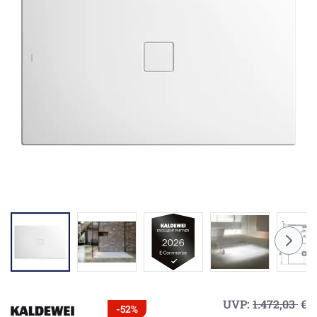
UVP:
1.472,03
€
-52%