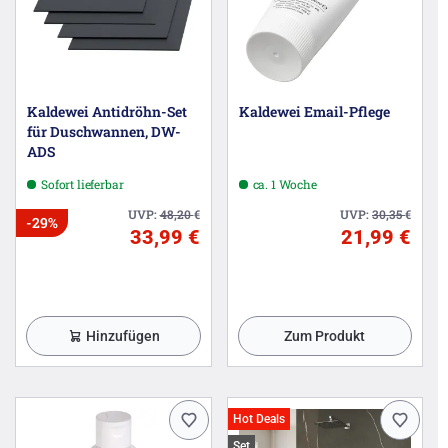
Kaldewei Antidröhn-Set
Kaldewei Email-Pflege
für Duschwannen, DW-
ADS
Sofort lieferbar
ca. 1 Woche
UVP:
48,20
€
UVP:
30,35
€
-29%
33,99 €
21,99 €
Hinzufügen
Zum Produkt
Hot Deals
Set