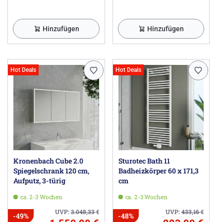
Hinzufügen
Hinzufügen
Hot Deals
Hot Deals
Kronenbach Cube 2.0
Sturotec Bath 11
Spiegelschrank 120 cm,
Badheizkörper 60 x 171,3
Aufputz, 3-türig
cm
ca. 2-3 Wochen
ca. 2-3 Wochen
UVP:
3.048,33
€
UVP:
433,16
€
-49%
-48%