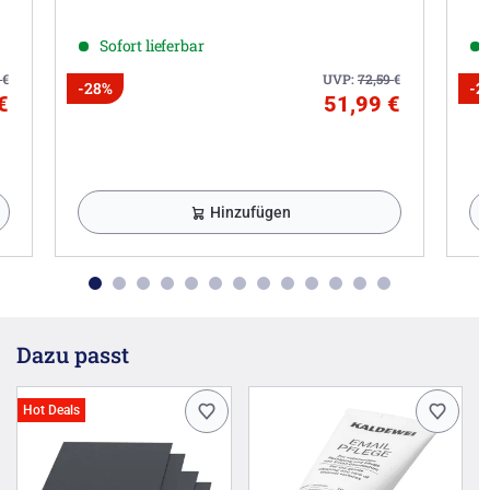
Sofort lieferbar
2
€
UVP:
72,59
€
-28%
-2
€
51,99 €
Hinzufügen
Dazu passt
Hot Deals