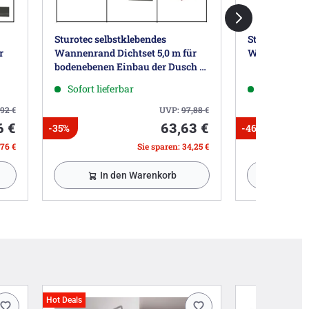
Sturotec selbstklebendes
Sturotec
r
Wannenrand Dichtset 5,0 m für
Wannenrandk
bodenebenen Einbau der Dusch -/
Badewanne,
Sofort lieferbar
Sofort lief
,92
€
UVP:
97,88
€
6 €
63,63 €
-35%
-46%
,76 €
Sie sparen: 34,25 €
In den Warenkorb
In 
Hot Deals