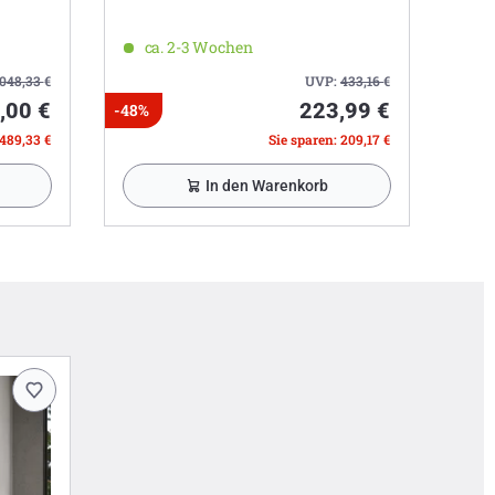
ca. 2-3 Wochen
.048,33
€
UVP:
433,16
€
,00 €
223,99 €
-48%
.489,33 €
Sie sparen: 209,17 €
In den Warenkorb