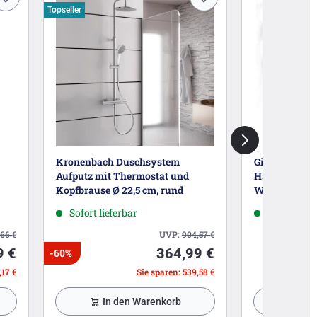
Topseller
Kronenbach Duschsystem
Giese Duschk
Aufputz mit Thermostat und
Halter für Ra
Kopfbrause Ø 22,5 cm, rund
Wischer
Sofort lieferbar
ca. 1 Woch
,66
€
UVP:
904,57
€
9 €
364,99 €
-60%
,17 €
Sie sparen: 539,58 €
In den Warenkorb
In 