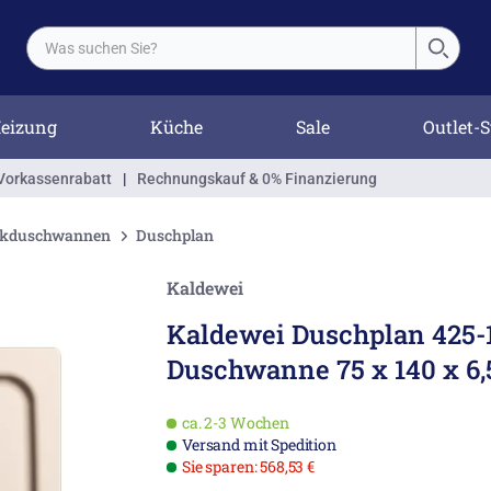
eizung
Küche
Sale
Outlet-S
Vorkassenrabatt
|
Rechnungskauf & 0% Finanzierung
ckduschwannen
Duschplan
Kaldewei
Kaldewei Duschplan 425-
Duschwanne 75 x 140 x 6
ca. 2-3 Wochen
Versand mit Spedition
Sie sparen: 568,53 €