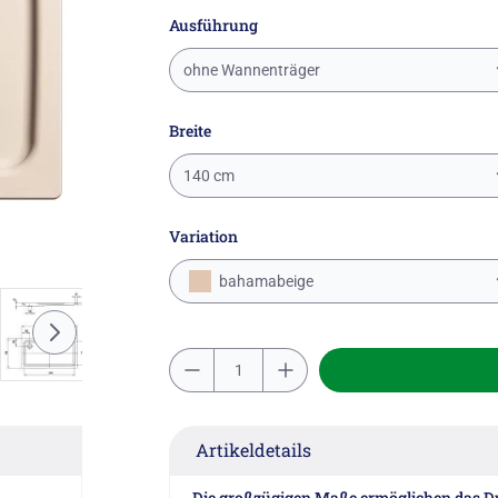
Ausführung
ohne Wannenträger
Breite
140 cm
Variation
bahamabeige
Artikeldetails
Die großzügigen Maße ermöglichen das Du