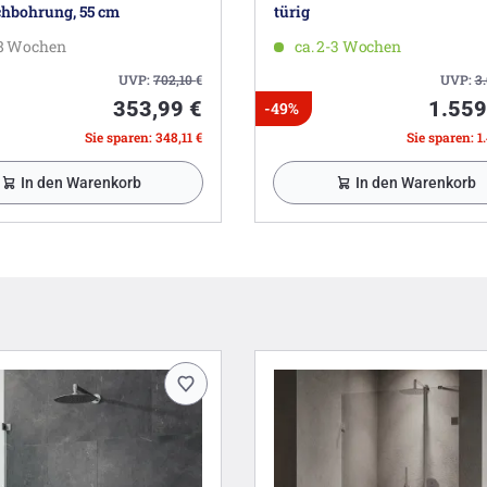
hbohrung, 55 cm
türig
-8 Wochen
ca. 2-3 Wochen
UVP:
702,10
€
UVP:
3
353,99 €
1.559
-49%
Sie sparen: 348,11 €
Sie sparen: 1
In den Warenkorb
In den Warenkorb