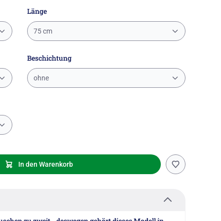
Länge
75 cm
Beschichtung
ohne
In den Warenkorb
schen zu zweit - deswegen gehört dieses Modell in