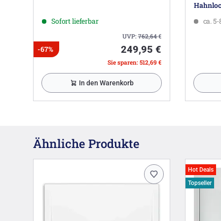
Hahnloc
Sofort lieferbar
ca. 5
UVP:
762,64
€
249,95 €
-67%
Sie sparen: 512,69 €
In den Warenkorb
Ähnliche Produkte
Hot Deals
Topseller