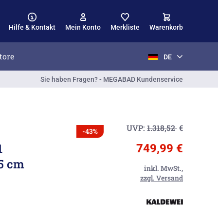
Hilfe & Kontakt
Mein Konto
Merkliste
Warenkorb
tore
DE
Sie haben Fragen? - MEGABAD Kundenservice
UVP:
1.318,52
€
-43%
1
749,99 €
,5 cm
inkl. MwSt.,
zzgl. Versand