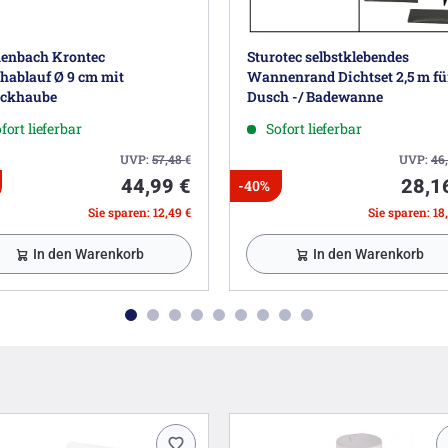
enbach Krontec
Sturotec selbstklebendes
hablauf Ø 9 cm mit
Wannenrand Dichtset 2,5 m fü
ckhaube
Dusch -/ Badewanne
fort lieferbar
Sofort lieferbar
UVP:
57,48
€
UVP:
46
44,99 €
28,1
-40%
Sie sparen: 12,49 €
Sie sparen: 18
In den Warenkorb
In den Warenkorb