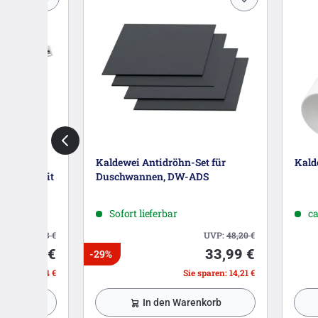
port mit
Kaldewei Antidröhn-Set für
Kald
ckmodell mit
Duschwannen, DW-ADS
Sofort lieferbar
ca
UVP:
270,73
€
UVP:
48,20
€
149,99 €
33,99 €
-29%
paren: 120,74 €
Sie sparen: 14,21 €
nkorb
In den Warenkorb