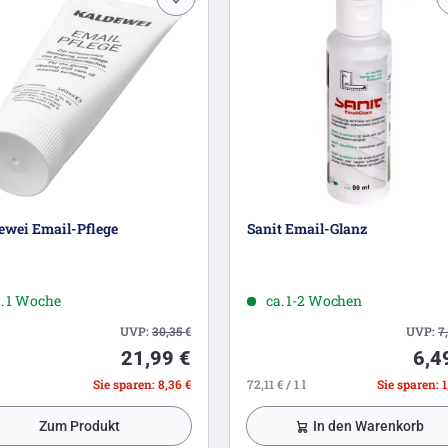
ewei Email-Pflege
Sanit Email-Glanz
. 1 Woche
ca. 1-2 Wochen
UVP:
30,35
€
UVP:
7
21,99 €
6,4
Sie sparen: 8,36 €
72,11 € / 1 l
Sie sparen: 1
Zum Produkt
In den Warenkorb