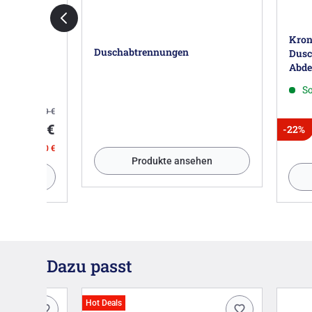
EX
Kron
Duschabtrennungen
Dusc
Abde
So
UVP:
72,59
€
51,99 €
-22%
sparen: 20,60 €
Produkte ansehen
nkorb
Dazu passt
Hot Deals