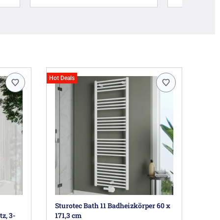
Hot Deals
Sturotec Bath 11 Badheizkörper 60 x
z, 3-
171,3 cm