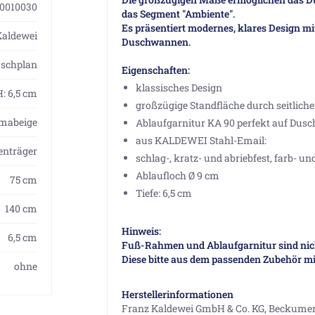
0010030
das Segment "Ambiente".
Es präsentiert modernes, klares Design mit
Kaldewei
Duschwannen.
schplan
Eigenschaften:
klassisches Design
H: 6,5 cm
großzügige Standfläche durch seitlich
mabeige
Ablaufgarnitur KA 90 perfekt auf Dus
aus KALDEWEI Stahl-Email:
nträger
schlag-, kratz- und abriebfest, farb- u
Ablaufloch Ø 9 cm
75 cm
Tiefe: 6,5 cm
140 cm
Hinweis:
6,5 cm
Fuß-Rahmen und Ablaufgarnitur sind nich
Diese bitte aus dem passenden Zubehör mit
ohne
Herstellerinformationen
Franz Kaldewei GmbH & Co. KG, Beckumer S